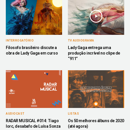
INTERROGATÓRIO
TV AUDIOGRAMA
Filosofo brasileiro discute a
Lady Gaga entrega uma
obra de Lady Gaga em curso
produção incrível no clipe de
“911”
AUDIOCAST
LISTAS
RADAR MUSICAL #014: Tiago
Os 50 melhores álbuns de 2020
Iorc, desabafo de Luísa Sonza
(até agora)