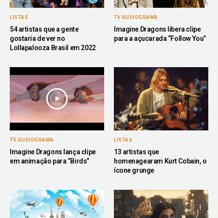
LISTAS
TV AUDIOGRAMA
54 artistas que a gente
Imagine Dragons libera clipe
gostaria de ver no
para a açucarada “Follow You”
Lollapalooza Brasil em 2022
TV AUDIOGRAMA
LISTAS
Imagine Dragons lança clipe
13 artistas que
em animação para “Birds”
homenagearam Kurt Cobain, o
ícone grunge