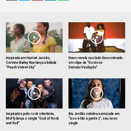
Inspirada em Harriet Jacobs,
Nevs revela seu lado descontraído
Corinne Bailey Rae lança a balada
em clipe de “Gostoso
“Peach Velvet Sky”
Demais/Vacilação”
Inspirados pelo rock oitentista,
Bia Jordão celebra a amizade em
McFly lança o single “God of Rock
“isso é tão a gente :)”, seu novo
and Roll”
single