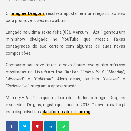
JOHN PEREIRA
08/09/2021
O
Imagine Dragons
resolveu apostar em um registro ao vivo
para promover o seu novo álbum.
Lançado na última sexta-feira (03),
Mercury – Act 1
ganhou um
mini-show divulgado no YouTube que mescla faixas
consagradas de sua carreira com algumas de suas novas
composições.
Composto por treze faixas, o novo álbum teve quatro músicas
mostradas no
Live from the Bunker
:
“
Follow You”, “
Monday”,
“
Wrecked”
e
“
Cutthroat”
. Além delas, os hits
“Believer”
e
“Radioactive”
integram a apresentação.
Mercury – Act 1 é o quinto álbum de estúdio do Imagine Dragons
e sucede o
Origins
, registo que saiu em 2018. O novo trabalho já
está disponível nas
plataformas de streaming
.