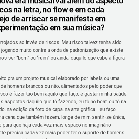
ova era musical vai além do aspecto
cos na letra, no flow e em cada
jo de arriscar se manifesta em
experimentação em sua música?
rrojados ao invés de riscos. Meu risco talvez tenha sido
, jogando muito contra a onda de padronização que existe
s ser “bom” ou “ruim” ou ainda, daquilo que cabe à figura
eito pra um projeto musical elaborado por labels ou uma
o de homens brancos ou não, alimentados pelo poder que
co é fazer tão bem aquilo que faço, é gastar minha saúde
os aspectos daquilo que tô fazendo, eu tô no beat, eu tô na
tudo, na edição da foto de capa, na arte gráfica… eu faço
 na cena que também fazem, longe de mim sentir-se única,
o para que haja cada vez mais espaço no imaginário
te precisa cada vez mais poder ter o suporte de homens