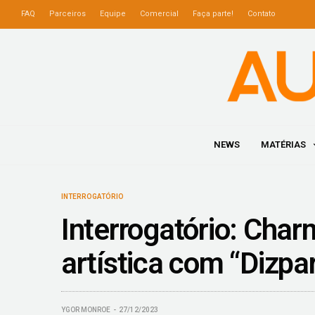
FAQ
Parceiros
Equipe
Comercial
Faça parte!
Contato
NEWS
MATÉRIAS
INTERROGATÓRIO
Interrogatório: Char
artística com “Dizpa
YGOR MONROE
27/12/2023