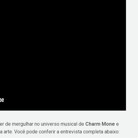
er de mergulhar no universo musical de
Charm Mone
e
 arte. Você pode conferir a entrevista completa abaixo: