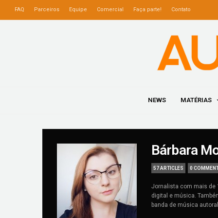
FAQ
Parceiros
Equipe
Comercial
Faça parte!
Contato
NEWS
MATÉRIAS
Bárbara Mo
57 ARTICLES
0 COMMEN
Jornalista com mais de 
digital e música. Também
banda de música autora