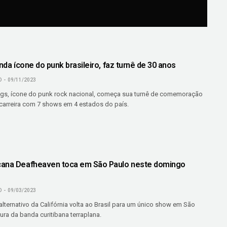
anda ícone do punk brasileiro, faz turnê de 30 anos
O
09/11/2023
igs, ícone do punk rock nacional, começa sua turnê de comemoração
carreira com 7 shows em 4 estados do país.
cana Deafheaven toca em São Paulo neste domingo
O
09/03/2023
lternativo da Califórnia volta ao Brasil para um único show em São
ra da banda curitibana terraplana.