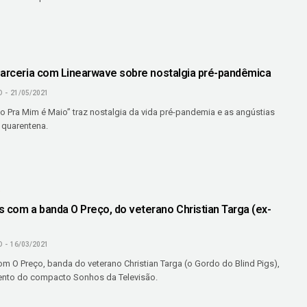
parceria com Linearwave sobre nostalgia pré-pandêmica
O
21/05/2021
o Pra Mim é Maio” traz nostalgia da vida pré-pandemia e as angústias
 quarentena.
O
com a banda O Preço, do veterano Christian Targa (ex-
O
16/03/2021
 O Preço, banda do veterano Christian Targa (o Gordo do Blind Pigs),
ento do compacto Sonhos da Televisão.