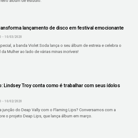
meiro álbum de estúdio.
transforma lançamento de disco em festival emocionante
O
10/03/2020
ecial, a banda Violet Soda lança o seu álbum de estreia e celebra o
l da Mulher ao lado de várias minas incríveis!
O
o: Lindsey Troy conta como é trabalhar com seus ídolos
O
10/02/2020
a junção do Deap Vally com o Flaming Lips? Conversamos com a
bre o projeto Deap Lips, que lança álbum em março.