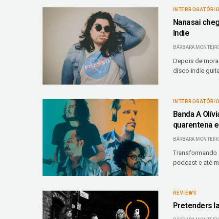
INTERROGATÓRI
Nanasai cheg
Indie
BÁRBARA MONTEIR
Depois de morar
disco indie guit
INTERROGATÓRI
Banda A Olívi
quarentena e
BÁRBARA MONTEIR
Transformando a
podcast e até m
REVIEWS
Pretenders l
9