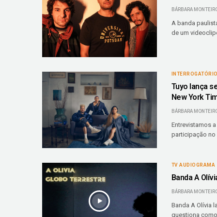
BÁRBARA MONTEIR
A banda paulis
de um videoclip
INTERROGATÓRI
Tuyo lança s
New York Ti
BÁRBARA MONTEIR
Entrevistamos a
participação no
TV AUDIOGRAMA
Banda A Olívi
BÁRBARA MONTEIR
Banda A Olívia l
questiona como