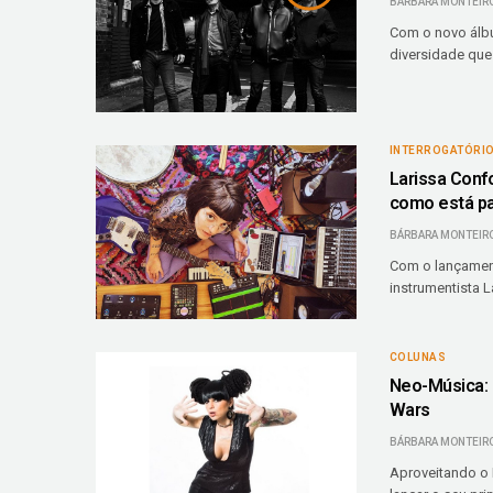
BÁRBARA MONTEIR
Com o novo álbu
diversidade que
INTERROGATÓRI
Larissa Confo
como está p
BÁRBARA MONTEIR
Com o lançamento
instrumentista L
COLUNAS
Neo-Música: 
Wars
BÁRBARA MONTEIR
Aproveitando o 