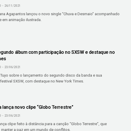
O
26/11/2021
tana Agapantos lançou o novo single “Chuva e Desmaio” acompanhado
e em animação ilustrada.
O
egundo álbum com participação no SXSW e destaque no
mes
O
23/06/2021
 Tuyo sobre o lançamento do segundo disco da banda e sua
 festival SXSW, com destaque no New York Times.
a lança novo clipe “Globo Terrestre”
O
23/06/2021
ança clipe feito à distância para a canção “Globo Terrestre”, que
 manter a paz em um mundo de conflitos.