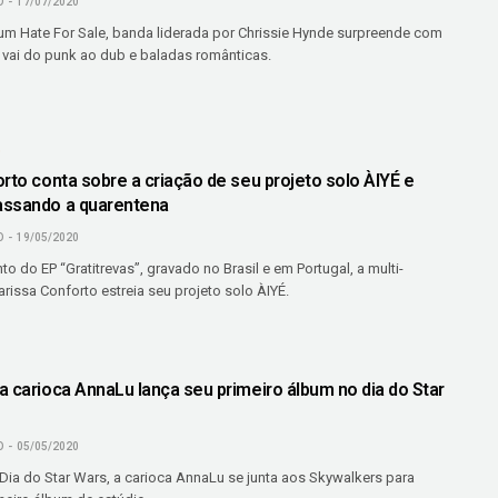
O
17/07/2020
m Hate For Sale, banda liderada por Chrissie Hynde surpreende com
 vai do punk ao dub e baladas românticas.
O
rto conta sobre a criação de seu projeto solo ÀIYÉ e
assando a quarentena
O
19/05/2020
 do EP “Gratitrevas”, gravado no Brasil e em Portugal, a multi-
arissa Conforto estreia seu projeto solo ÀIYÉ.
a carioca AnnaLu lança seu primeiro álbum no dia do Star
O
05/05/2020
Dia do Star Wars, a carioca AnnaLu se junta aos Skywalkers para