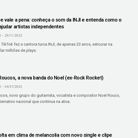
e vale a pena: conheça o som da INJI e entenda como o
ajudar artistas independentes
O
29/11/2022
ikTok fez a cantora turca INJI, de apenas 23 anos, estourar na
lar milhões de plays.
O
oucos, a nova banda do Noel (ex-Rock Rocket)
O
04/07/2022
os, novo grupo do guitarrista, vocalista e compositor Noel Rouco,
ternativo nacional que continua na ativa.
lta em clima de melancolia com novo single e clipe