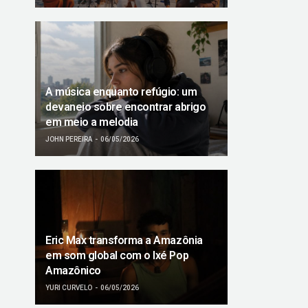
A música enquanto refúgio: um
devaneio sobre encontrar abrigo
em meio a melodia
JOHN PEREIRA
06/05/2026
Eric Max transforma a Amazônia
em som global com o Ixé Pop
Amazônico
YURI CURVELO
06/05/2026