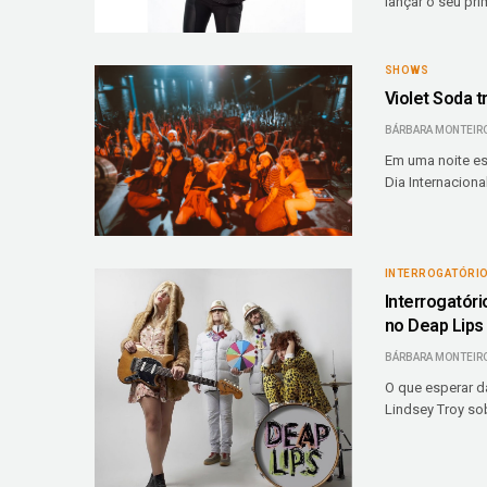
lançar o seu pri
SHOWS
Violet Soda 
BÁRBARA MONTEIR
Em uma noite esp
Dia Internaciona
INTERROGATÓRI
Interrogatóri
no Deap Lips
BÁRBARA MONTEIR
O que esperar d
Lindsey Troy so