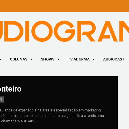
COLUNAS
SHOWS
TV ADGRMA
AUDIOCAST
nteiro
TS
15 anos de experiência na área e especialização em marketing
 é artista, sendo compositora, cantora e guitarrista e tendo uma
l chamada WABI SABI.