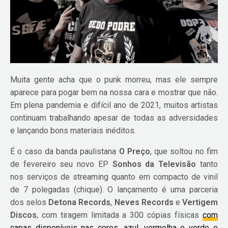
Muita gente acha que o punk morreu, mas ele sempre
aparece para pogar bem na nossa cara e mostrar que não.
Em plena pandemia e difícil ano de 2021, muitos artistas
continuam trabalhando apesar de todas as adversidades
e lançando bons materiais inéditos.
É o caso da banda paulistana
O Preço
, que soltou no fim
de fevereiro seu novo EP
Sonhos da Televisão
tanto
nos serviços de streaming quanto em compacto de vinil
de 7 polegadas (chique). O lançamento é uma parceria
dos selos
Detona Records
,
Neves Records
e
Vertigem
Discos
, com tiragem limitada a 300 cópias físicas
com
capas disponíveis nas cores, azul, vermelha e verde e