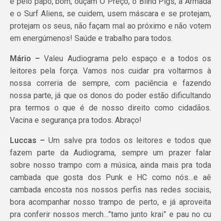
e pelo papo, bom, ouçam O Preço, o Blind Pigs, a Armada
e o Surf Aliens, se cuidem, usem máscara e se protejam,
protejam os seus, não façam mal ao próximo e não votem
em energúmenos! Saúde e trabalho para todos.
Mário –
Valeu Audiograma pelo espaço e a todos os
leitores pela força. Vamos nos cuidar pra voltarmos à
nossa correria de sempre, com paciência e fazendo
nossa parte, já que os donos do poder estão dificultando
pra termos o que é de nosso direito como cidadãos.
Vacina e segurança pra todos. Abraço!
Luccas –
Um salve pra todos os leitores e todos que
fazem parte da Audiograma, sempre um prazer falar
sobre nosso trampo com a música, ainda mais pra toda
cambada que gosta dos Punk e HC como nós…e aê
cambada encosta nos nossos perfis nas redes sociais,
bora acompanhar nosso trampo de perto, e já aproveita
pra conferir nossos merch…”tamo junto krai” e pau no cu