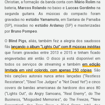
Christian, a formação da banda conta com
Mário Rolim
na
bateria,
Marcos Rolando
no baixo e
Luccas Gordinho
na
segunda guitarra. As músicas do compacto foram
gravadas no
estúdio Yamamoto
, em Santana de Parnaíba
(SP), mixadas no
estúdio Ardanu
y (SP) e masterizadas
por
Bruno Pompeo
.
O
Blind Pigs
, aliás, também fez a alegria dos saudosos
fãs
lançando o álbum “Lights Out” com 8 músicas inéditas
que foram gravadas entre 2013 e 2015 e tinham ficado
engavetadas até então. O disco já está disponível em
todos os serviços de streaming e também
em edição
limitada em vinil colorido, com apenas 250 cópias
. São
três canções autorais nunca antes lançadas (“Restless
Resistance”, “Steel Toe Judges” e “Not Dead Yet”) e cinco
covers de bandas americanas de hardcore dos anos 80
(“Lights Out”, do Angry Samoans, “Real Enemy”, do The
Business, “Misguided Memories”, do The Freeze, ““New