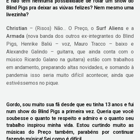
E não tem nenhuma possibilidade de rolar um show do
Blind Pigs pra deixar as viúvas felizes? Nem mesmo uma
livezinha?
Christian
– (Risos) Não… O Preço, o
Surf Aliens
e a
Armada
(nova banda dos outros ex-integrantes do Blind
Pigs, Henrike Baliú – voz, Mauro Tracco – baixo e
Alexandre Galindo – guitarra, que ainda conta com o
músico Ricardo Galano na guitarra) estão com trabalhos
em andamento, preparando altas novidades, e somando à
pandemia isso seria muito difícil acontecer, ainda que
estivéssemos no pique.
Gordo, sou muito sua fã desde que eu tinha 13 anos e fui
num show do Blind Pigs a primeira vez. Queria que você
soubesse o quanto te respeito e admiro e o quanto seu
trabalho inspirou minha vida. Estou curtindo muito as
músicas do Preço também, parabéns por continuar
fazendo música! Sei como é difícil.