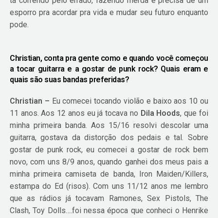
tá correndo pelo errado, fazendo merda e precisa de um
esporro pra acordar pra vida e mudar seu futuro enquanto
pode.
Christian, conta pra gente como e quando você começou
a tocar guitarra e a gostar de punk rock? Quais eram e
quais são suas bandas preferidas?
Christian –
Eu comecei tocando violão e baixo aos 10 ou
11 anos. Aos 12 anos eu já tocava no
Dila Hoods
, que foi
minha primeira banda. Aos 15/16 resolvi descolar uma
guitarra, gostava da distorção dos pedais e tal. Sobre
gostar de punk rock, eu comecei a gostar de rock bem
novo, com uns 8/9 anos, quando ganhei dos meus pais a
minha primeira camiseta de banda, Iron Maiden/Killers,
estampa do Ed (risos). Com uns 11/12 anos me lembro
que as rádios já tocavam Ramones, Sex Pistols, The
Clash, Toy Dolls….foi nessa época que conheci o Henrike