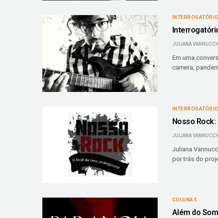
INTERROGATÓRI
Interrogatór
JULIANA VANNUCCH
Em uma conversa
carreira, pandem
INTERROGATÓRI
Nosso Rock: 
JULIANA VANNUCCH
Juliana Vannucc
por trás do pro
COLUNAS
Além do Som: