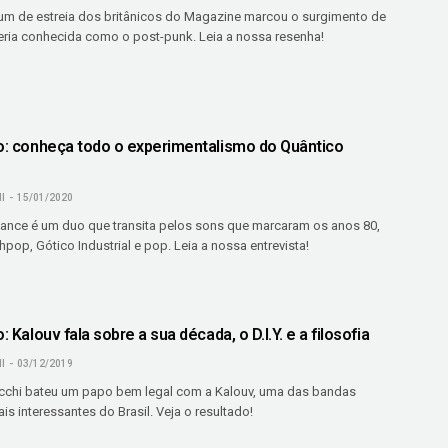
m de estreia dos britânicos do Magazine marcou o surgimento de
ria conhecida como o post-punk. Leia a nossa resenha!
O
io: conheça todo o experimentalismo do Quântico
I
15/01/2020
nce é um duo que transita pelos sons que marcaram os anos 80,
op, Gótico Industrial e pop. Leia a nossa entrevista!
O
: Kalouv fala sobre a sua década, o D.I.Y. e a filosofia
I
03/12/2019
cchi bateu um papo bem legal com a Kalouv, uma das bandas
is interessantes do Brasil. Veja o resultado!