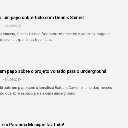
O
io: um papo sobre tudo com Dennis Sinned
I
09/02/2022
 sincera, Dennis Sinned fala sobre momentos vividos ao longo da
ia e uma experiência traumática.
O
um papo sobre o projeto voltado para o underground
I
11/08/2020
hi bate um papo com a jornalista Barbara Carvalho, uma das mentes
jeto que abre espaço para a cena underground.
 e a Paranoia Musique faz tudo!