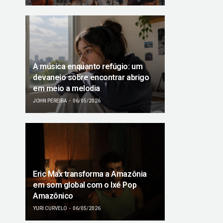
A música enquanto refúgio: um
devaneio sobre encontrar abrigo
em meio a melodia
JOHN PEREIRA
06/05/2026
Eric Max transforma a Amazônia
em som global com o Ixé Pop
Amazônico
YURI CURVELO
06/05/2026