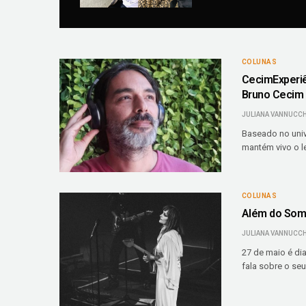
COLUNAS
CecimExperiên
Bruno Cecim
JULIANA VANNUCCH
Baseado no unive
mantém vivo o l
COLUNAS
Além do Som: 
JULIANA VANNUCCH
27 de maio é dia
fala sobre o se