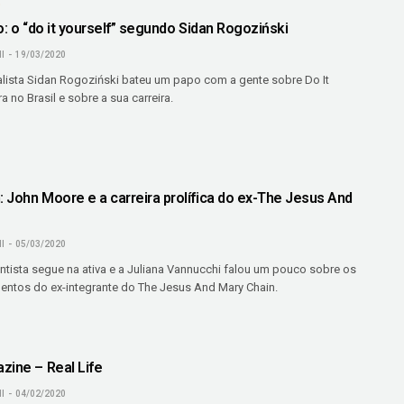
O
o: o “do it yourself” segundo Sidan Rogoziński
I
19/03/2020
alista Sidan Rogoziński bateu um papo com a gente sobre Do It
ra no Brasil e sobre a sua carreira.
 John Moore e a carreira prolífica do ex-The Jesus And
I
05/03/2020
ntista segue na ativa e a Juliana Vannucchi falou um pouco sobre os
entos do ex-integrante do The Jesus And Mary Chain.
zine – Real Life
I
04/02/2020