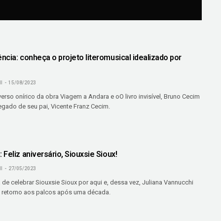
cia: conheça o projeto literomusical idealizado por
I
15/08/2023
rso onírico da obra Viagem a Andara e oO livro invisível, Bruno Cecim
egado de seu pai, Vicente Franz Cecim.
Feliz aniversário, Siouxsie Sioux!
I
27/05/2023
 de celebrar Siouxsie Sioux por aqui e, dessa vez, Juliana Vannucchi
u retorno aos palcos após uma década.