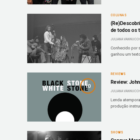
COLUNAS
(Re)Descobri
de todos os 
JULIANA VANNUCCH
Conhecido por s
ganhou um texto
REVIEWS
Review: John 
10
JULIANA VANNUCCH
Lenda atemporal
produção instru
SHOWS