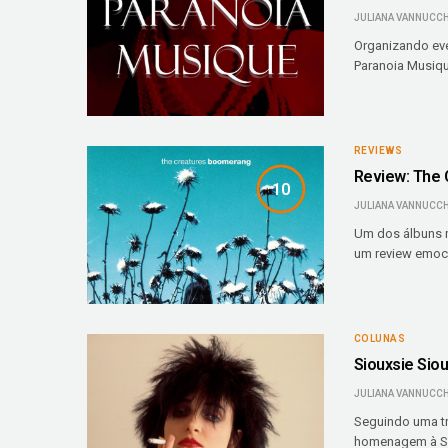
JULIANA VANNUCCH
Organizando eve
Paranoia Musiqu
REVIEWS
Review: The
10
JULIANA VANNUCCH
Um dos álbuns m
um review emoc
COLUNAS
Siouxsie Sioux
JULIANA VANNUCCH
Seguindo uma tr
homenagem à Sio