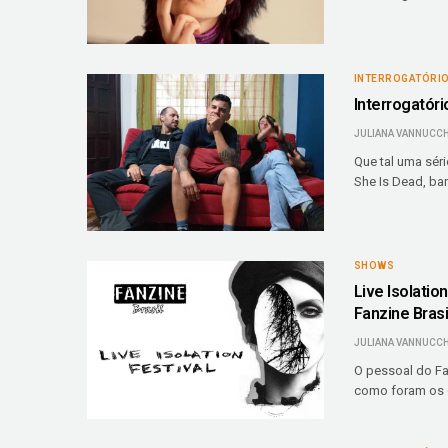
INTERROGATÓRI
Interrogatór
JULIANA VANNUCCH
Que tal uma sér
She Is Dead, ba
SHOWS
Live Isolatio
Fanzine Brasi
JULIANA VANNUCCH
O pessoal do Fan
como foram os q