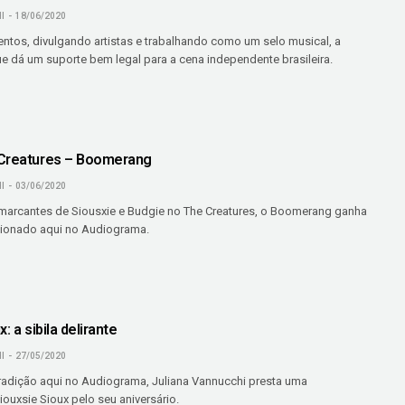
I
18/06/2020
ntos, divulgando artistas e trabalhando como um selo musical, a
e dá um suporte bem legal para a cena independente brasileira.
 Creatures – Boomerang
I
03/06/2020
arcantes de Siousxie e Budgie no The Creatures, o Boomerang ganha
ionado aqui no Audiograma.
: a sibila delirante
I
27/05/2020
adição aqui no Audiograma, Juliana Vannucchi presta uma
uxsie Sioux pelo seu aniversário.