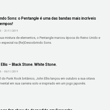
ndo Sons: o Pentangle é uma das bandas mais incríveis
tempos!
I
21/11/2019
ua mistura de elementos, o Pentangle marcou época do Reino Unido e
 especial na (Re)Descobrindo Sons.
Ellis – Black Stone. White Stone.
I
06/11/2019
 do Punk Rock britânico, John Ellis lançou em outubro a sua oitava
mental em sua carreira solo e inspirado em um jogo japonês.