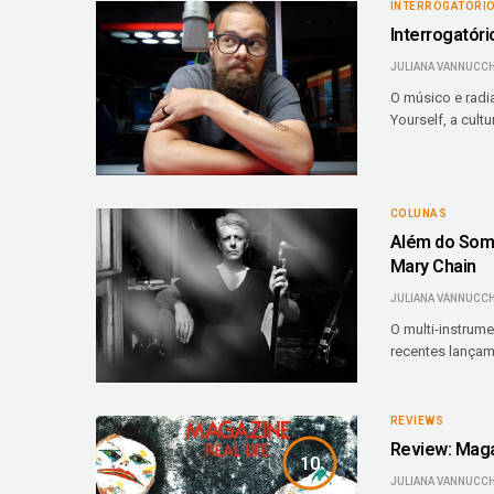
INTERROGATÓRI
Interrogatóri
JULIANA VANNUCCH
O músico e radi
Yourself, a cultu
COLUNAS
Além do Som:
Mary Chain
JULIANA VANNUCCH
O multi-instrume
recentes lançam
REVIEWS
Review: Maga
10
JULIANA VANNUCCH