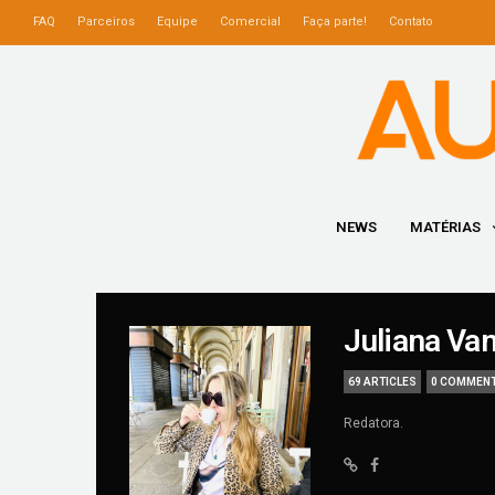
FAQ
Parceiros
Equipe
Comercial
Faça parte!
Contato
NEWS
MATÉRIAS
Juliana Va
69 ARTICLES
0 COMMEN
Redatora.