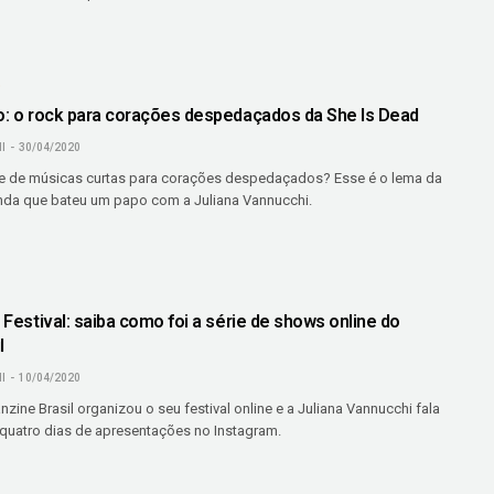
O
io: o rock para corações despedaçados da She Is Dead
I
30/04/2020
ie de músicas curtas para corações despedaçados? Esse é o lema da
nda que bateu um papo com a Juliana Vannucchi.
n Festival: saiba como foi a série de shows online do
l
I
10/04/2020
zine Brasil organizou o seu festival online e a Juliana Vannucchi fala
uatro dias de apresentações no Instagram.