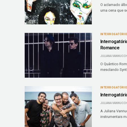
O aclamado álbu
uma cena que se
INTERROGATÓRI
Interrogatór
Romance
JULIANA VANNUCCH
O Quântico Roma
mesclando Synthp
INTERROGATÓRI
Interrogatório
JULIANA VANNUCCH
A Juliana Vannu
instrumentais ma