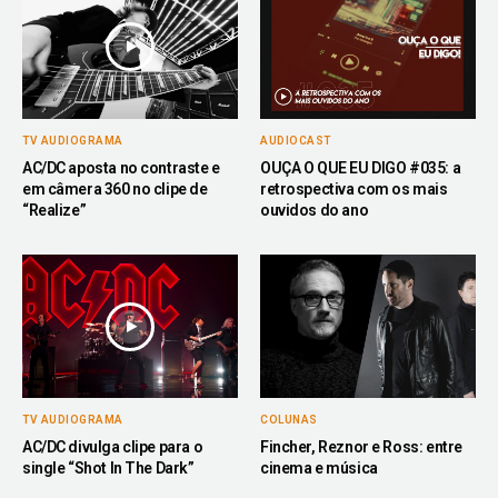
TV AUDIOGRAMA
AUDIOCAST
AC/DC aposta no contraste e
OUÇA O QUE EU DIGO #035: a
em câmera 360 no clipe de
retrospectiva com os mais
“Realize”
ouvidos do ano
TV AUDIOGRAMA
COLUNAS
AC/DC divulga clipe para o
Fincher, Reznor e Ross: entre
single “Shot In The Dark”
cinema e música