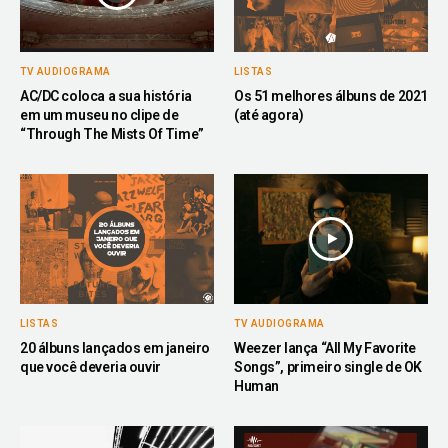
TV AUDIOGRAMA
LISTAS
AC/DC coloca a sua história
Os 51 melhores álbuns de 2021
em um museu no clipe de
(até agora)
“Through The Mists Of Time”
LISTAS
TV AUDIOGRAMA
20 álbuns lançados em janeiro
Weezer lança “All My Favorite
que você deveria ouvir
Songs”, primeiro single de OK
Human