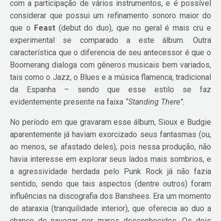
com a participação de vários instrumentos, e é possível
considerar que possui um refinamento sonoro maior do
que o
Feast
(debut do duo), que no geral é mais cru e
experimental se comparado a este álbum. Outra
característica que o diferencia de seu antecessor é que o
Boomerang dialoga com gêneros musicais bem variados,
tais como o Jazz, o Blues e a música flamenca, tradicional
da Espanha – sendo que esse estilo se faz
evidentemente presente na faixa
“Standing There”
.
No período em que gravaram esse álbum, Sioux e Budgie
aparentemente já haviam exorcizado seus fantasmas (ou,
ao menos, se afastado deles), pois nessa produção, não
havia interesse em explorar seus lados mais sombrios, e
a agressividade herdada pelo Punk Rock já não fazia
sentido, sendo que tais aspectos (dentre outros) foram
influências na discografia dos Banshees. Era um momento
de ataraxia (tranquilidade interior), que oferecia ao duo a
chance de navegar por mares desconhecidos. Os dois