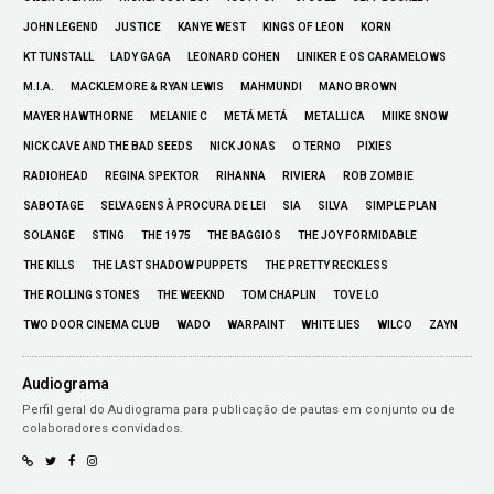
JOHN LEGEND
JUSTICE
KANYE WEST
KINGS OF LEON
KORN
KT TUNSTALL
LADY GAGA
LEONARD COHEN
LINIKER E OS CARAMELOWS
M.I.A.
MACKLEMORE & RYAN LEWIS
MAHMUNDI
MANO BROWN
MAYER HAWTHORNE
MELANIE C
METÁ METÁ
METALLICA
MIIKE SNOW
NICK CAVE AND THE BAD SEEDS
NICK JONAS
O TERNO
PIXIES
RADIOHEAD
REGINA SPEKTOR
RIHANNA
RIVIERA
ROB ZOMBIE
SABOTAGE
SELVAGENS À PROCURA DE LEI
SIA
SILVA
SIMPLE PLAN
SOLANGE
STING
THE 1975
THE BAGGIOS
THE JOY FORMIDABLE
THE KILLS
THE LAST SHADOW PUPPETS
THE PRETTY RECKLESS
THE ROLLING STONES
THE WEEKND
TOM CHAPLIN
TOVE LO
TWO DOOR CINEMA CLUB
WADO
WARPAINT
WHITE LIES
WILCO
ZAYN
Audiograma
Perfil geral do Audiograma para publicação de pautas em conjunto ou de
colaboradores convidados.