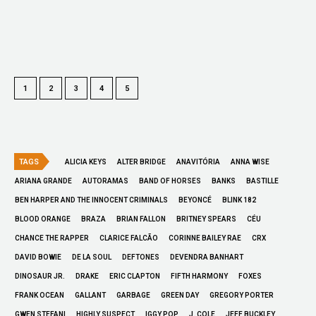
1
2
3
4
5
TAGS
ALICIA KEYS
ALTER BRIDGE
ANAVITÓRIA
ANNA WISE
ARIANA GRANDE
AUTORAMAS
BAND OF HORSES
BANKS
BASTILLE
BEN HARPER AND THE INNOCENT CRIMINALS
BEYONCÉ
BLINK 182
BLOOD ORANGE
BRAZA
BRIAN FALLON
BRITNEY SPEARS
CÉU
CHANCE THE RAPPER
CLARICE FALCÃO
CORINNE BAILEY RAE
CRX
DAVID BOWIE
DE LA SOUL
DEFTONES
DEVENDRA BANHART
DINOSAUR JR.
DRAKE
ERIC CLAPTON
FIFTH HARMONY
FOXES
FRANK OCEAN
GALLANT
GARBAGE
GREEN DAY
GREGORY PORTER
GWEN STEFANI
HIGHLY SUSPECT
IGGY POP
J. COLE
JEFF BUCKLEY