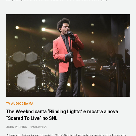
TV AUDIOGRAMA
The Weeknd canta “Blinding Lights” e mostra a nova
“Scared To Live” no SNL
JOHN PEREIRA
09/03/2020
Além da faixa já conhecida, The Weeknd mostrou mais uma faixa de