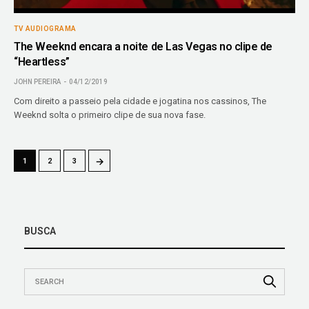
TV AUDIOGRAMA
The Weeknd encara a noite de Las Vegas no clipe de
“Heartless”
JOHN PEREIRA
04/12/2019
Com direito a passeio pela cidade e jogatina nos cassinos, The
Weeknd solta o primeiro clipe de sua nova fase.
→
1
2
3
BUSCA