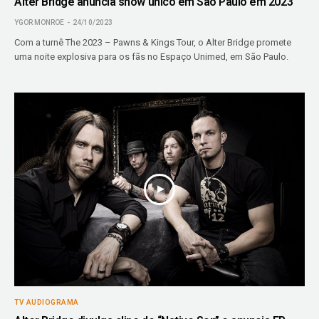
Alter Bridge anuncia show único em São Paulo em 2023
YGOR MONROE
24/10/2023
Com a turnê The 2023 – Pawns & Kings Tour, o Alter Bridge promete
uma noite explosiva para os fãs no Espaço Unimed, em São Paulo.
TV AUDIOGRAMA