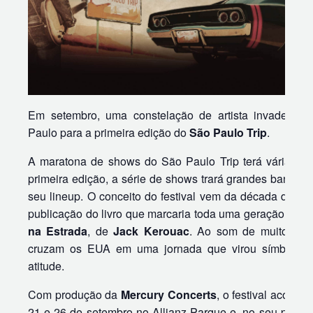
Em setembro, uma constelação de artista invade a 
Paulo para a primeira edição do
São Paulo Trip
.
A maratona de shows do São Paulo Trip terá várias co
primeira edição, a série de shows trará grandes bandas 
seu lineup. O conceito do festival vem da década de ci
publicação do livro que marcaria toda uma geração:
On 
na Estrada
, de
Jack Kerouac
. Ao som de muito jazz
cruzam os EUA em uma jornada que virou símbolo d
atitude.
Com produção da
Mercury Concerts
, o festival acontec
21 e 26 de setembro no Allianz Parque e, no seu primeir