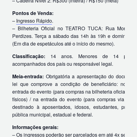
– Cadeira Nível 2: R$300 (inteira) / R$150 (meia)
Pontos de Venda:
–
Ingresso Rápido
.
– Bilheteria Oficial no TEATRO TUCA: Rua Monte A
Perdizes. Terça a sábado das 14h às 19h e domingo d
(Em dia de espetáculos até o início do mesmo).
Classificação:
14 anos. Menores de 14 permit
acompanhados dos país ou responsável legal.
Meia-entrada:
Obrigatória a apresentação do document
lei que comprove a condição de beneficiário: no at
entrada do evento (para compras na bilheteria oficial e 
físicos) / na entrada do evento (para compras via intern
destinado à aposentados, idosos, estudantes, profes
pública municipal, estadual e federal.
Informações gerais:
– Os ingressos poderão ser parcelados em até 4x sem jur