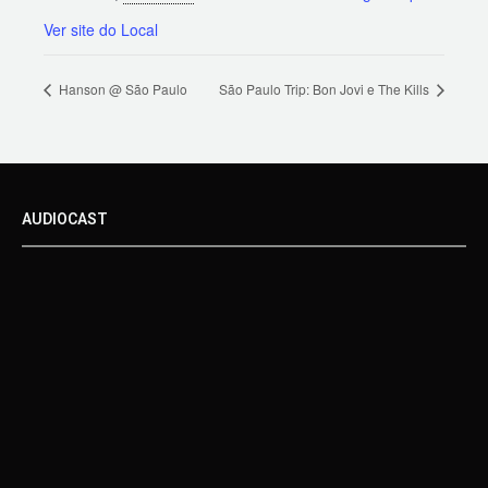
Ver site do Local
Hanson @ São Paulo
São Paulo Trip: Bon Jovi e The Kills
AUDIOCAST