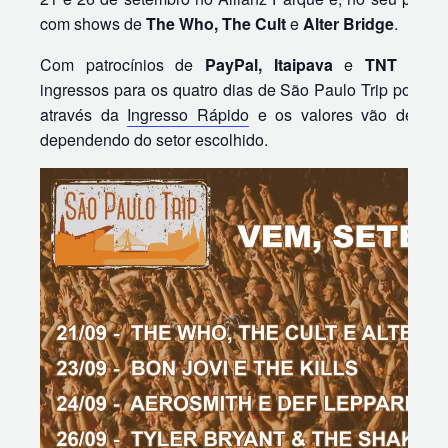
com shows de
The Who, The Cult
e
Alter Bridge
.
Com patrocínios de
PayPal, Itaipava
e
TNT Ener
ingressos para os quatro dias de São Paulo Trip podem 
através da
Ingresso Rápido
e os valores vão de R$
dependendo do setor escolhido.