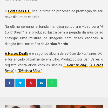
JOHN PEREIRA
22/09/2020
O
Fontaines D.C.
segue firme no processo de promoção do seu
novo álbum de estúdio.
Na última semana, a banda irlandesa soltou um vídeo para
“A
Lucid Dream”
e a produção ilustra bem a pegada da música ao
entregar uma mistura de imagens com doses caóticas. A
direção ficou nas mãos de
Jordan Martin
.
A Hero’s Death
é o segundo álbum de estúdio do Fontaines D.C.
e foi lançado oficialmente em julho. Produzido por
Dan Carey
, o
registro conta ainda com os singles
“I Don’t Belong”
,
“A Hero’s
Death”
e
“Televised Mind”
.