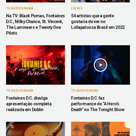
TV AUDIOGRAMA
LISTAS
Na TV: Black Pumas, Fontaines
54 artistas que a gente
D.C., Milky Chance, St. Vincent,
gostaria de ver no
The Lumineers e Twenty One
Lollapalooza Brasil em 2022
Pilots
TV AUDIOGRAMA
TV AUDIOGRAMA
Fontaines D.C. divulga
Fontaines D.C. faz
apresentação completa
performance de “A Hero’s
realizada em Dublin
Death” no The Tonight Show