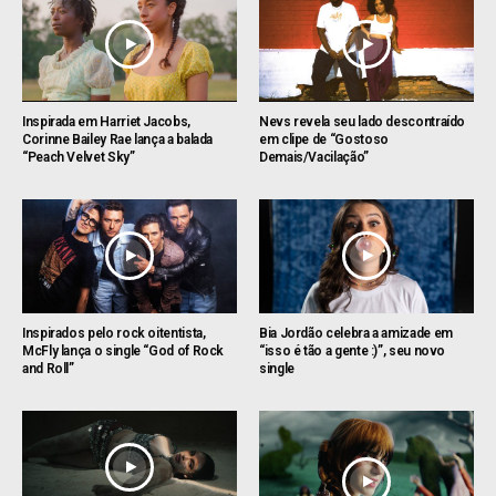
Inspirada em Harriet Jacobs,
Nevs revela seu lado descontraído
Corinne Bailey Rae lança a balada
em clipe de “Gostoso
“Peach Velvet Sky”
Demais/Vacilação”
Inspirados pelo rock oitentista,
Bia Jordão celebra a amizade em
McFly lança o single “God of Rock
“isso é tão a gente :)”, seu novo
and Roll”
single