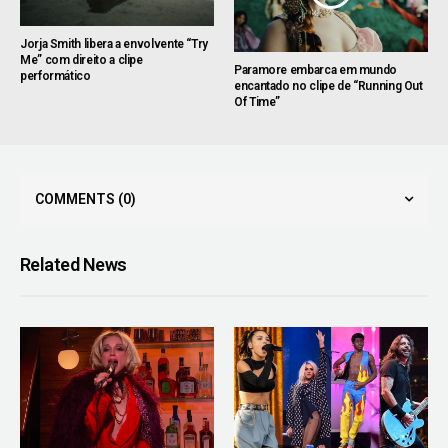
Jorja Smith libera a envolvente “Try
Me” com direito a clipe
Paramore embarca em mundo
performático
encantado no clipe de “Running Out
Of Time”
COMMENTS
(0)
Related News