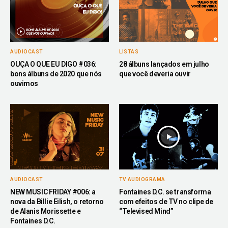
AUDIOCAST
LISTAS
OUÇA O QUE EU DIGO #036:
28 álbuns lançados em julho
bons álbuns de 2020 que nós
que você deveria ouvir
ouvimos
AUDIOCAST
TV AUDIOGRAMA
NEW MUSIC FRIDAY #006: a
Fontaines D.C. se transforma
nova da Billie Eilish, o retorno
com efeitos de TV no clipe de
de Alanis Morissette e
“Televised Mind”
Fontaines D.C.