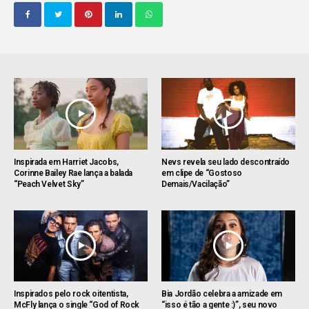
Inspirada em Harriet Jacobs,
Nevs revela seu lado descontraído
Corinne Bailey Rae lança a balada
em clipe de “Gostoso
“Peach Velvet Sky”
Demais/Vacilação”
Inspirados pelo rock oitentista,
Bia Jordão celebra a amizade em
McFly lança o single “God of Rock
“isso é tão a gente :)”, seu novo