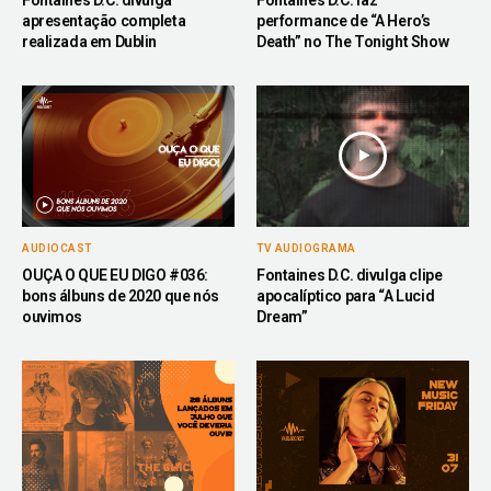
apresentação completa
performance de “A Hero’s
realizada em Dublin
Death” no The Tonight Show
AUDIOCAST
TV AUDIOGRAMA
OUÇA O QUE EU DIGO #036:
Fontaines D.C. divulga clipe
bons álbuns de 2020 que nós
apocalíptico para “A Lucid
ouvimos
Dream”