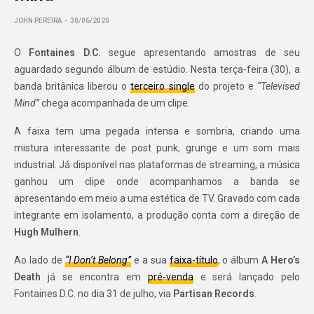
JOHN PEREIRA
30/06/2020
O
Fontaines D.C.
segue apresentando amostras de seu
aguardado segundo álbum de estúdio. Nesta terça-feira (30), a
banda britânica liberou o
terceiro single
do projeto e
“Televised
Mind”
chega acompanhada de um clipe.
A faixa tem uma pegada intensa e sombria, criando uma
mistura interessante de post punk, grunge e um som mais
industrial. Já disponível nas plataformas de streaming, a música
ganhou um clipe onde acompanhamos a banda se
apresentando em meio a uma estética de TV. Gravado com cada
integrante em isolamento, a produção conta com a direção de
Hugh Mulhern
.
Ao lado de
“
I Don’t Belong”
e a sua
faixa-título
, o álbum
A Hero’s
Death
já se encontra em
pré-venda
e será lançado pelo
Fontaines D.C. no dia 31 de julho, via
Partisan Records
.