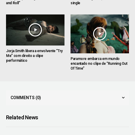
and Roll”
single
Jorja Smith libera a envolvente “Try
Me” com direito a clipe
Paramore embarca em mundo
performático
encantado no clipe de “Running Out
Of Time”
COMMENTS
(0)
Related News