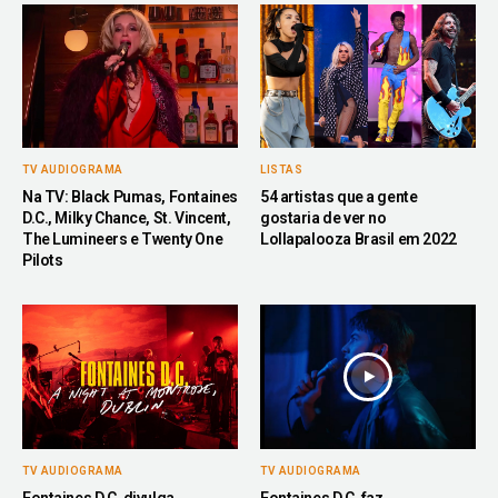
TV AUDIOGRAMA
LISTAS
Na TV: Black Pumas, Fontaines
54 artistas que a gente
D.C., Milky Chance, St. Vincent,
gostaria de ver no
The Lumineers e Twenty One
Lollapalooza Brasil em 2022
Pilots
TV AUDIOGRAMA
TV AUDIOGRAMA
Fontaines D.C. divulga
Fontaines D.C. faz