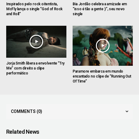
Inspirados pelo rock oitentista,
Bia Jordão celebra a amizade em
McFly lança o single “God of Rock
“isso é tão a gente :)”, seu novo
and Roll”
single
Jorja Smith libera a envolvente “Try
Me” com direito a clipe
Paramore embarca em mundo
performático
encantado no clipe de “Running Out
Of Time”
COMMENTS
(0)
Related News