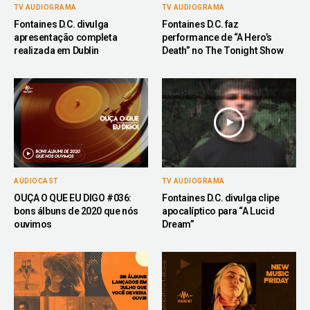
TV AUDIOGRAMA
TV AUDIOGRAMA
Fontaines D.C. divulga
Fontaines D.C. faz
apresentação completa
performance de “A Hero’s
realizada em Dublin
Death” no The Tonight Show
AUDIOCAST
TV AUDIOGRAMA
OUÇA O QUE EU DIGO #036:
Fontaines D.C. divulga clipe
bons álbuns de 2020 que nós
apocalíptico para “A Lucid
ouvimos
Dream”