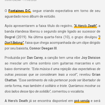
JOHN PEREIRA
11/06/2020
O
Fontaines D.C.
segue criando expectativa em torno de seu
aguardado novo álbum de estúdio.
Após apresentarem a faixa título do registro,
“A Hero’s Death”
, a
banda irlandesa liberou o segundo single ligado ao sucessor de
Dogrel
(2019). Na última quarta-feira (10), o grupo divulgou
“I
Don’t Belong”
, faixa que chega acompanhada de um clipe dirigido
por seu baixista,
Connor Deegan III
.
Produzida por
Dan Carey
, a canção tem uma vibe
Joy Division
ao mesclar um clima sombrio com guitarras marcantes e um
baixo dominante.
“Esta música é uma rejeição das expectativas de
outras pessoas que se consideram leais a você”
, revelou
Grian
Chattan
.
“Esse sentimento de não pertencer pode ser libertador de
certa forma, mas também é solitário e triste. Queríamos mostrar os
dois lados desse tipo de solidão”
, comentou o vocalista.
A Hero’s Death
já se encontra disponível em
pré-venda
e será