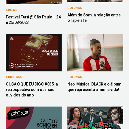
COLUNAS
SHOWS
Além do Som: a relação entre
Festival Turá @ São Paulo – 24
o rap e a fé
e 25/08/2023
AUDIOCAST
COLUNAS
OUÇA O QUE EU DIGO #035: a
Neo-Música: BLACK e o álbum
retrospectiva com os mais
que representa a minha vida!
ouvidos do ano