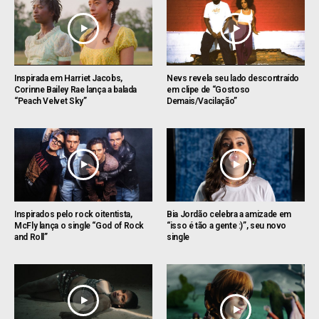
Inspirada em Harriet Jacobs,
Nevs revela seu lado descontraído
Corinne Bailey Rae lança a balada
em clipe de “Gostoso
“Peach Velvet Sky”
Demais/Vacilação”
Inspirados pelo rock oitentista,
Bia Jordão celebra a amizade em
McFly lança o single “God of Rock
“isso é tão a gente :)”, seu novo
and Roll”
single