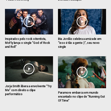
Inspirados pelo rock oitentista,
Bia Jordão celebra a amizade em
McFly lança o single “God of Rock
“isso é tão a gente :)”, seu novo
and Roll”
single
Jorja Smith libera a envolvente “Try
Me” com direito a clipe
Paramore embarca em mundo
performático
encantado no clipe de “Running Out
Of Time”