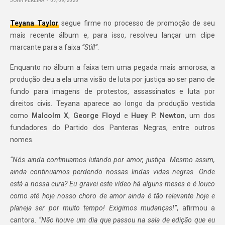
JOHN PEREIRA
07/09/2020
Teyana Taylor
segue firme no processo de promoção de seu
mais recente álbum e, para isso, resolveu lançar um clipe
marcante para a faixa
“Still”
.
Enquanto no álbum a faixa tem uma pegada mais amorosa, a
produção deu a ela uma visão de luta por justiça ao ser pano de
fundo para imagens de protestos, assassinatos e luta por
direitos civis. Teyana aparece ao longo da produção vestida
como
Malcolm X
,
George Floyd
e
Huey P. Newton
, um dos
fundadores do Partido dos Panteras Negras, entre outros
nomes.
“Nós ainda continuamos lutando por amor, justiça. Mesmo assim,
ainda continuamos perdendo nossas lindas vidas negras. Onde
está a nossa cura? Eu gravei este vídeo há alguns meses e é louco
como até hoje nosso choro de amor ainda é tão relevante hoje e
planeja ser por muito tempo! Exigimos mudanças!”
, afirmou a
cantora.
“Não houve um dia que passou na sala de edição que eu