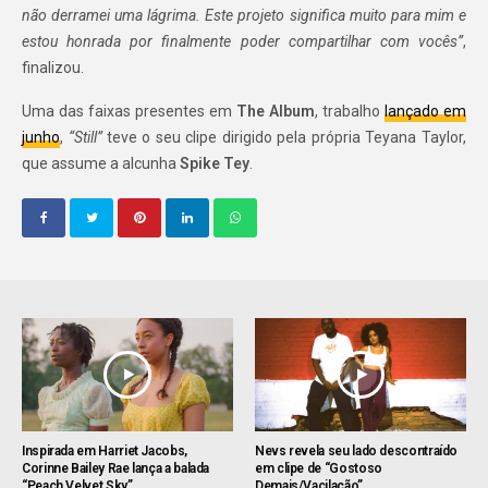
não derramei uma lágrima. Este projeto significa muito para mim e
estou honrada por finalmente poder compartilhar com vocês”
,
finalizou.
Uma das faixas presentes em
The Album
, trabalho
lançado em
junho
,
“Still”
teve o seu clipe dirigido pela própria Teyana Taylor,
que assume a alcunha
Spike Tey
.
Inspirada em Harriet Jacobs,
Nevs revela seu lado descontraído
Corinne Bailey Rae lança a balada
em clipe de “Gostoso
“Peach Velvet Sky”
Demais/Vacilação”