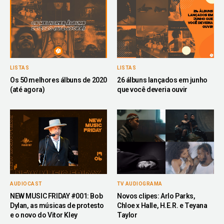
LISTAS
LISTAS
Os 50 melhores álbuns de 2020
26 álbuns lançados em junho
(até agora)
que você deveria ouvir
AUDIOCAST
TV AUDIOGRAMA
NEW MUSIC FRIDAY #001: Bob
Novos clipes: Arlo Parks,
Dylan, as músicas de protesto
Chloe x Halle, H.E.R. e Teyana
e o novo do Vitor Kley
Taylor