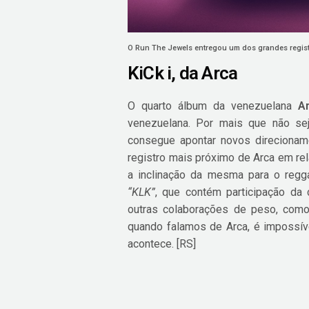
O Run The Jewels entregou um dos grandes registr
KiCk i, da Arca
O quarto álbum da venezuelana
A
venezuelana. Por mais que não se
consegue apontar novos direcionam
registro mais próximo de Arca em rel
a inclinação da mesma para o regg
“KLK”
, que contém participação da
outras colaborações de peso, co
quando falamos de Arca, é impossíve
acontece. [RS]