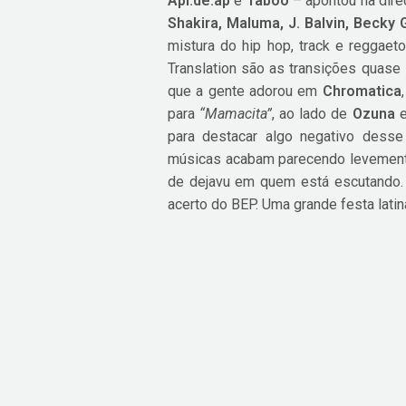
Apl.de.ap
e
Taboo
– apontou na direç
Shakira, Maluma, J. Balvin, Becky 
mistura do hip hop, track e reggae
Translation são as transições quase 
que a gente adorou em
Chromatica
para
“Mamacita”
, ao lado de
Ozuna
para destacar algo negativo desse
músicas acabam parecendo levement
de dejavu em quem está escutando.
acerto do BEP. Uma grande festa latin