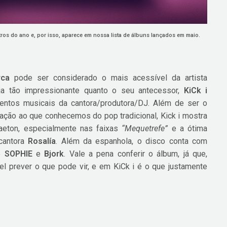
os do ano e, por isso, aparece em nossa lista de álbuns lançados em maio.
rca
pode ser considerado o mais acessível da artista
ja tão impressionante quanto o seu antecessor,
KiCk i
entos musicais da cantora/produtora/DJ. Além de ser o
ação ao que conhecemos do pop tradicional, Kick i mostra
aeton, especialmente nas faixas
“Mequetrefe”
e a ótima
 cantora
Rosalía
. Além da espanhola, o disco conta com
mo
SOPHIE
e
Bjork
. Vale a pena conferir o álbum, já que,
l prever o que pode vir, e em KiCk i é o que justamente