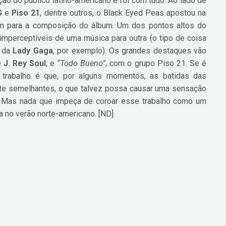
ão do público latino-americano e foi com tudo. Ao lado de
G
e
Piso 21
, dentre outros, o Black Eyed Peas apostou na
ton para a composição do álbum. Um dos pontos altos do
imperceptíveis de uma música para outra (o tipo de coisa
, da
Lady Gaga
, por exemplo). Os grandes destaques vão
e
J. Rey Soul
; e
“Todo Bueno”
, com o grupo Piso 21. Se é
 trabalho é que, por alguns momentos, as batidas das
e semelhantes, o que talvez possa causar uma sensação
 Mas nada que impeça de coroar esse trabalho como um
a no verão norte-americano. [ND]