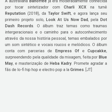
A australiana
Banoffee
já era moderadamente conhecida
por tocar sintetizador com
Charli XCX
na turnê
Reputation
(2018), da
Taylor Swift
, e agora lança seu
primeiro projeto solo,
Look At Us Now Dad
, pela
Dot
Dash Records
. O álbum traz temas como traumas
intergeracionais e o caminho para o autoconhecimento
através da nossa história pessoal, temas embalados por
um som sintético e vocais roucos e melódicos. O álbum
conta com parcerias de
Empress Of
e
Cupcakke
,
surpreendendo pela qualidade da mixagem, feita por
Blue
May
, e masterização de
Heba Kadry
. Promete agradar a
fãs de lo-fi hip hop e electro pop a la
Grimes
. [JT]