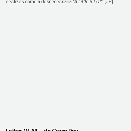
deslizes como a desnecessária
“A Little Bit Of”
. [JP]
Father Of All…, do Green Day