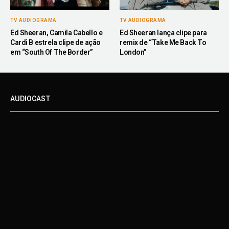
TV AUDIOGRAMA
TV AUDIOGRAMA
Ed Sheeran, Camila Cabello e
Ed Sheeran lança clipe para
Cardi B estrela clipe de ação
remix de “Take Me Back To
em “South Of The Border”
London”
AUDIOCAST