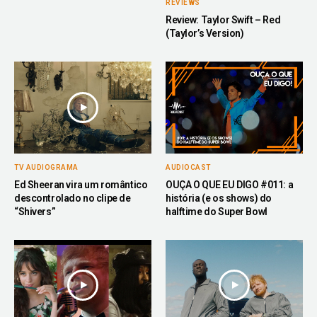
REVIEWS
Review: Taylor Swift – Red
(Taylor’s Version)
TV AUDIOGRAMA
AUDIOCAST
Ed Sheeran vira um romântico
OUÇA O QUE EU DIGO #011: a
descontrolado no clipe de
história (e os shows) do
“Shivers”
halftime do Super Bowl