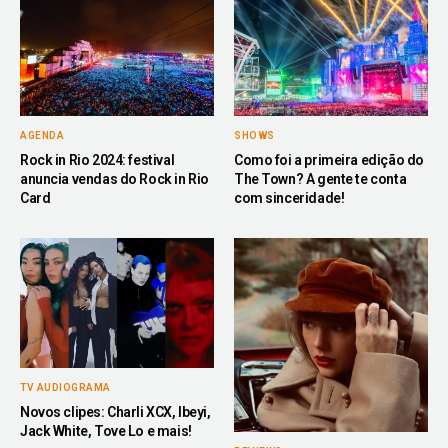
AGENDA
SHOWS
Rock in Rio 2024: festival
Como foi a primeira edição do
anuncia vendas do Rock in Rio
The Town? A gente te conta
Card
com sinceridade!
TV AUDIOGRAMA
Novos clipes: Charli XCX, Ibeyi,
Jack White, Tove Lo e mais!