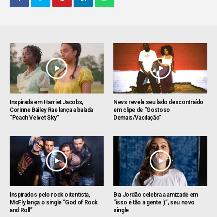
Inspirada em Harriet Jacobs,
Nevs revela seu lado descontraído
Corinne Bailey Rae lança a balada
em clipe de “Gostoso
“Peach Velvet Sky”
Demais/Vacilação”
Inspirados pelo rock oitentista,
Bia Jordão celebra a amizade em
McFly lança o single “God of Rock
“isso é tão a gente :)”, seu novo
and Roll”
single