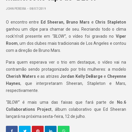
JOHN PEREIRA
08/07/2019
O encontro entre
Ed Sheeran, Bruno Mars
e
Chris Stapleton
ganhou um clipe para chamar de seu. Recriando todo o clima
rock’n’roll presente em
“BLOW”
, o vídeo foi gravado no
Viper
Room
, um dos clubes mais tradicionais de Los Angeles e contou
com a direção de Bruno Mars.
Para quem esperava ver o trio em destaque, o vídeo vai na
contramão sendo protagonizado por três mulheres: a modelo
Cherish Waters
e as atrizes
Jordan Kelly DeBarge
e
Cheyenne
Haynes
, que interpretaram Sheeran, Stapleton e Mars,
respectivamente.
“BLOW”
é mais uma das faixas que fará parte de
No.6
Collaborations Project
, álbum colaborativo que Ed Sheeran
lançará na próxima sexta-feira, 12 de julho.