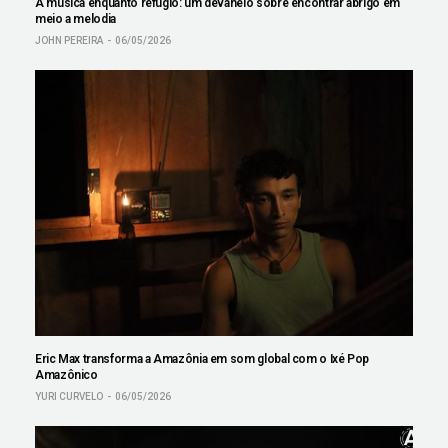
A música enquanto refúgio: um devaneio sobre encontrar abrigo em
meio a melodia
JOHN PEREIRA
06/05/2026
Eric Max transforma a Amazônia em som global com o Ixé Pop
Amazônico
YURI CURVELO
06/05/2026