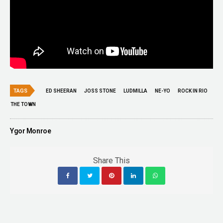
TAGS
ED SHEERAN
JOSS STONE
LUDMILLA
NE-YO
ROCK IN RIO
THE TOWN
Ygor Monroe
Share This