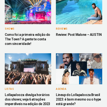
SHOWS
REVIEWS
Como foi a primeira edição do
Review: Post Malone – AUSTIN
The Town? A gente te conta
com sinceridade!
LISTAS
AGENDA
Lollapalooza divulga horários
Lineup do Lollapalooza Brasil
dos shows; veja 6 atrações
2023: é bom mesmo ou o hype
imperdíveis na edição de 2023
está grande?