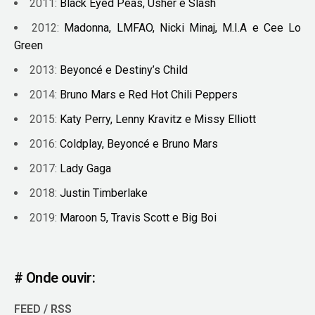
2011:
Black Eyed Peas, Usher e Slash
2012:
Madonna, LMFAO, Nicki Minaj, M.I.A e Cee Lo
Green
2013:
Beyoncé e Destiny’s Child
2014:
Bruno Mars e Red Hot Chili Peppers
2015:
Katy Perry, Lenny Kravitz e Missy Elliott
2016:
Coldplay, Beyoncé e Bruno Mars
2017:
Lady Gaga
2018:
Justin Timberlake
2019:
Maroon 5, Travis Scott e Big Boi
# Onde ouvir:
FEED / RSS