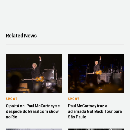
Related News
SHOWS
SHOWS
O pai tá on: Paul McCartney se
Paul McCartney traz a
despede do Brasil com show
aclamada Got Back Tour para
no Rio
São Paulo