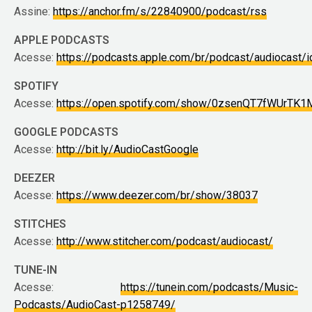
Assine:
https://anchor.fm/s/22840900/podcast/rss
APPLE PODCASTS
Acesse:
https://podcasts.apple.com/br/podcast/audiocast
SPOTIFY
Acesse:
https://open.spotify.com/show/0zsenQT7fWUrTK1
GOOGLE PODCASTS
Acesse:
http://bit.ly/AudioCastGoogle
DEEZER
Acesse:
https://www.deezer.com/br/show/38037
STITCHES
Acesse:
http://www.stitcher.com/podcast/audiocast/
TUNE-IN
Acesse:
https://tunein.com/podcasts/Music-
Podcasts/AudioCast-p1258749/