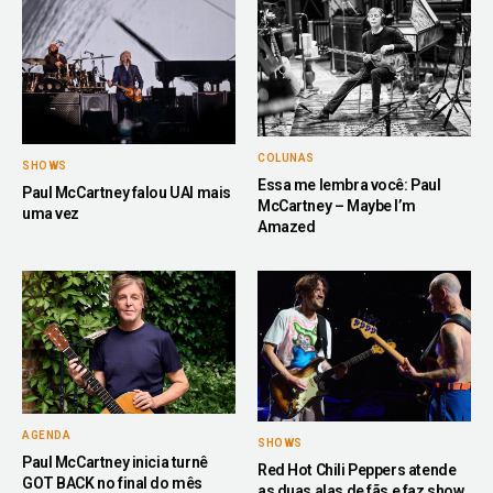
COLUNAS
SHOWS
Essa me lembra você: Paul
Paul McCartney falou UAI mais
McCartney – Maybe I’m
uma vez
Amazed
AGENDA
SHOWS
Paul McCartney inicia turnê
Red Hot Chili Peppers atende
GOT BACK no final do mês
as duas alas de fãs e faz show