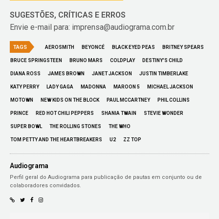
SUGESTÕES, CRÍTICAS E ERROS
Envie e-mail para: imprensa@audiograma.com.br
TAGS
AEROSMITH
BEYONCÉ
BLACK EYED PEAS
BRITNEY SPEARS
BRUCE SPRINGSTEEN
BRUNO MARS
COLDPLAY
DESTINY'S CHILD
DIANA ROSS
JAMES BROWN
JANET JACKSON
JUSTIN TIMBERLAKE
KATY PERRY
LADY GAGA
MADONNA
MAROON 5
MICHAEL JACKSON
MOTOWN
NEW KIDS ON THE BLOCK
PAUL MCCARTNEY
PHIL COLLINS
PRINCE
RED HOT CHILI PEPPERS
SHANIA TWAIN
STEVIE WONDER
SUPER BOWL
THE ROLLING STONES
THE WHO
TOM PETTY AND THE HEARTBREAKERS
U2
ZZ TOP
Audiograma
Perfil geral do Audiograma para publicação de pautas em conjunto ou de
colaboradores convidados.