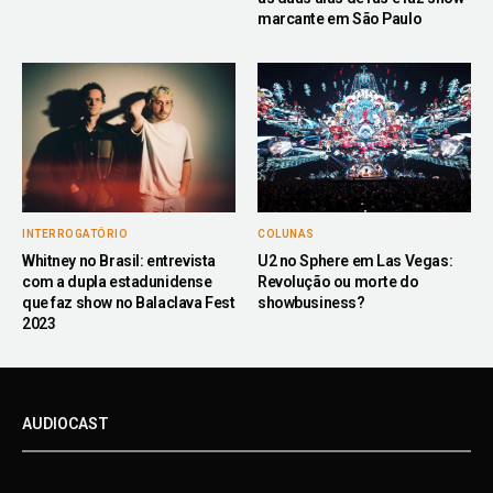
marcante em São Paulo
INTERROGATÓRIO
COLUNAS
Whitney no Brasil: entrevista
U2 no Sphere em Las Vegas:
com a dupla estadunidense
Revolução ou morte do
que faz show no Balaclava Fest
showbusiness?
2023
AUDIOCAST