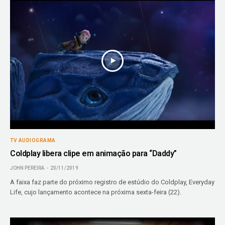
TV AUDIOGRAMA
Coldplay libera clipe em animação para “Daddy”
JOHN PEREIRA
20/11/2019
A faixa faz parte do próximo registro de estúdio do Coldplay, Everyday
Life, cujo lançamento acontece na próxima sexta-feira (22).