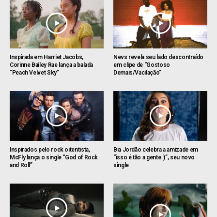
Inspirada em Harriet Jacobs,
Nevs revela seu lado descontraído
Corinne Bailey Rae lança a balada
em clipe de “Gostoso
“Peach Velvet Sky”
Demais/Vacilação”
Inspirados pelo rock oitentista,
Bia Jordão celebra a amizade em
McFly lança o single “God of Rock
“isso é tão a gente :)”, seu novo
and Roll”
single