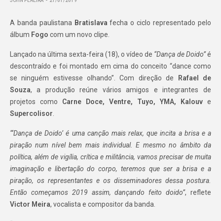
JOHN PEREIRA
21/01/2019
A banda paulistana
Bratislava
fecha o ciclo representado pelo
álbum
Fogo
com um novo clipe.
Lançado na última sexta-feira (18), o vídeo de
“Dança de Doido”
é
descontraído e foi montado em cima do conceito “dance como
se ninguém estivesse olhando”. Com direção de
Rafael de
Souza
, a produção reúne vários amigos e integrantes de
projetos como
Carne Doce, Ventre, Tuyo, YMA, Kalouv
e
Supercolisor
.
“‘Dança de Doido’ é uma canção mais relax, que incita a brisa e a
piração num nível bem mais individual. E mesmo no âmbito da
política, além de vigília, crítica e militância, vamos precisar de muita
imaginação e libertação do corpo, teremos que ser a brisa e a
piração, os representantes e os disseminadores dessa postura.
Então começamos 2019 assim, dançando feito doido”
, reflete
Victor Meira
, vocalista e compositor da banda.