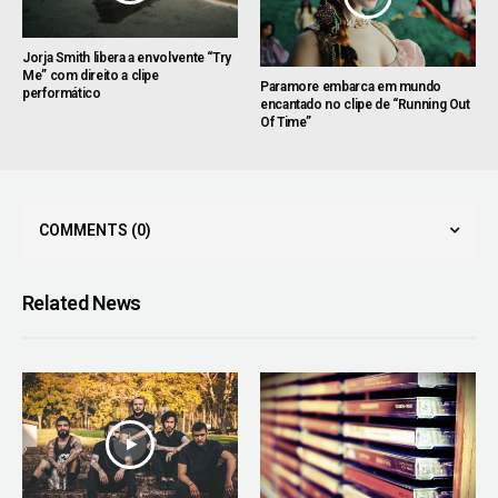
Jorja Smith libera a envolvente “Try
Me” com direito a clipe
Paramore embarca em mundo
performático
encantado no clipe de “Running Out
Of Time”
COMMENTS
(0)
Related News