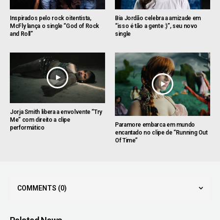
Inspirados pelo rock oitentista,
Bia Jordão celebra a amizade em
McFly lança o single “God of Rock
“isso é tão a gente :)”, seu novo
and Roll”
single
Jorja Smith libera a envolvente “Try
Me” com direito a clipe
Paramore embarca em mundo
performático
encantado no clipe de “Running Out
Of Time”
COMMENTS
(0)