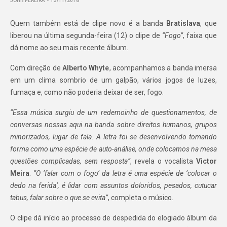
JOHN PEREIRA
13/11/2018
Quem também está de clipe novo é a banda
Bratislava
, que
liberou na última segunda-feira (12) o clipe de
“Fogo”
, faixa que
dá nome ao seu mais recente álbum.
Com direção de
Alberto Whyte
, acompanhamos a banda imersa
em um clima sombrio de um galpão, vários jogos de luzes,
fumaça e, como não poderia deixar de ser, fogo.
“Essa música surgiu de um redemoinho de questionamentos, de
conversas nossas aqui na banda sobre direitos humanos, grupos
minorizados, lugar de fala. A letra foi se desenvolvendo tomando
forma como uma espécie de auto-análise, onde colocamos na mesa
questões complicadas, sem resposta”
, revela o vocalista
Victor
Meira
.
“O ‘falar com o fogo’ da letra é uma espécie de ‘colocar o
dedo na ferida’, é lidar com assuntos doloridos, pesados, cutucar
tabus, falar sobre o que se evita”
, completa o músico.
O clipe dá início ao processo de despedida do elogiado álbum da