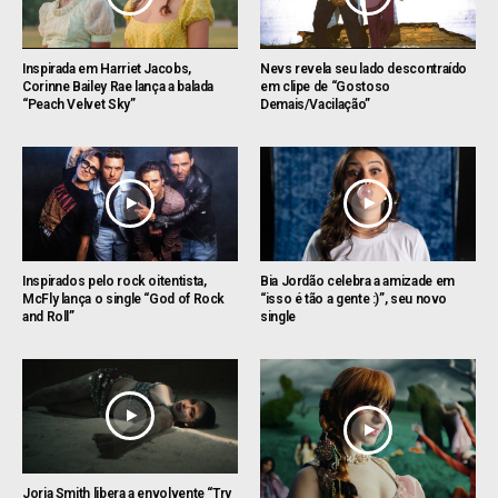
Inspirada em Harriet Jacobs,
Nevs revela seu lado descontraído
Corinne Bailey Rae lança a balada
em clipe de “Gostoso
“Peach Velvet Sky”
Demais/Vacilação”
Inspirados pelo rock oitentista,
Bia Jordão celebra a amizade em
McFly lança o single “God of Rock
“isso é tão a gente :)”, seu novo
and Roll”
single
Jorja Smith libera a envolvente “Try