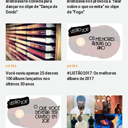
Bratislava te convida para
Bratislava nos provoca a “falar
dançar no clipe de “Dança de
sobre o que se evita” no clipe
Doido”
de “Fogo”
LISTAS
LISTAS
Você ouviu apenas 25 desses
#LISTÃO2017: Os melhores
100 álbuns lançados nos
álbuns de 2017
últimos 30 anos