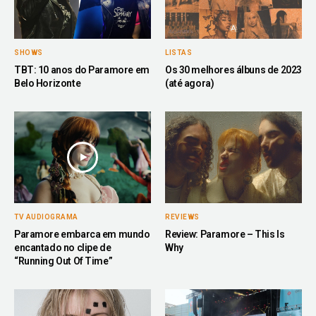
SHOWS
LISTAS
TBT: 10 anos do Paramore em
Os 30 melhores álbuns de 2023
Belo Horizonte
(até agora)
TV AUDIOGRAMA
REVIEWS
Paramore embarca em mundo
Review: Paramore – This Is
encantado no clipe de
Why
“Running Out Of Time”