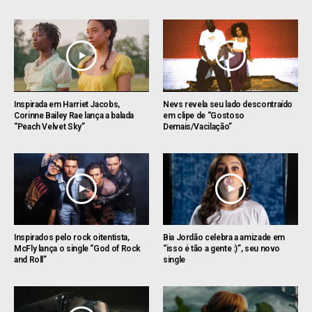
Inspirada em Harriet Jacobs,
Nevs revela seu lado descontraído
Corinne Bailey Rae lança a balada
em clipe de “Gostoso
“Peach Velvet Sky”
Demais/Vacilação”
Inspirados pelo rock oitentista,
Bia Jordão celebra a amizade em
McFly lança o single “God of Rock
“isso é tão a gente :)”, seu novo
and Roll”
single