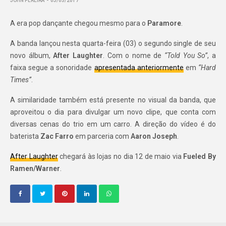
JOHN PEREIRA
03/05/2017
A era pop dançante chegou mesmo para o
Paramore
.
A banda lançou nesta quarta-feira (03) o segundo single de seu
novo álbum,
After Laughter
. Com o nome de
“Told You So”
, a
faixa segue a sonoridade
apresentada anteriormente
em
“Hard
Times”
.
A similaridade também está presente no visual da banda, que
aproveitou o dia para divulgar um novo clipe, que conta com
diversas cenas do trio em um carro. A direção do vídeo é do
baterista
Zac Farro
em parceria com
Aaron Joseph
.
After Laughter
chegará às lojas no dia 12 de maio via
Fueled By
Ramen/Warner
.