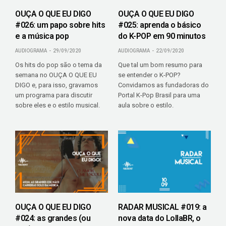
OUÇA O QUE EU DIGO
OUÇA O QUE EU DIGO
#026: um papo sobre hits
#025: aprenda o básico
e a música pop
do K-POP em 90 minutos
AUDIOGRAMA
29/09/2020
AUDIOGRAMA
22/09/2020
Os hits do pop são o tema da
Que tal um bom resumo para
semana no OUÇA O QUE EU
se entender o K-POP?
DIGO e, para isso, gravamos
Convidamos as fundadoras do
um programa para discutir
Portal K-Pop Brasil para uma
sobre eles e o estilo musical.
aula sobre o estilo.
OUÇA O QUE EU DIGO
RADAR MUSICAL #019: a
#024: as grandes (ou
nova data do LollaBR, o