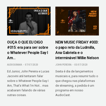
OUÇA O QUE EU DIGO
NEW MUSIC FRIDAY #003:
#015: era para ser sobre
o papo reto da Ludmilla,
o Whatever People Say I
Ana Gabriela e o
Am…
interminável Willie Nelson
AUDIOGRAMA
07/07/2020
JOHN PEREIRA
03/07/2020
Ed Junior, John Pereira e Lucas
Sexta é dia de lançamentos
Jacovini até tentaram falar
musicais e, para resumir tudo o
sobre o Whatever People Say I
que chegou nas plataformas
Am, That’s What I’m Not… mas
de streaming, a pedida é um
acabaram falando de várias
programa em nosso
outras coisas.
AudioCast.