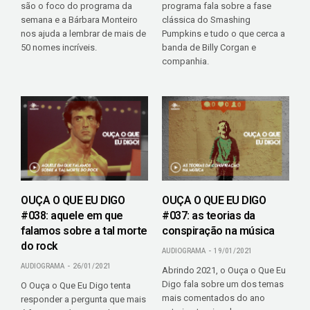
são o foco do programa da
programa fala sobre a fase
semana e a Bárbara Monteiro
clássica do Smashing
nos ajuda a lembrar de mais de
Pumpkins e tudo o que cerca a
50 nomes incríveis.
banda de Billy Corgan e
companhia.
OUÇA O QUE EU DIGO
OUÇA O QUE EU DIGO
#038: aquele em que
#037: as teorias da
falamos sobre a tal morte
conspiração na música
do rock
AUDIOGRAMA
19/01/2021
AUDIOGRAMA
26/01/2021
Abrindo 2021, o Ouça o Que Eu
Digo fala sobre um dos temas
O Ouça o Que Eu Digo tenta
mais comentados do ano
responder a pergunta que mais