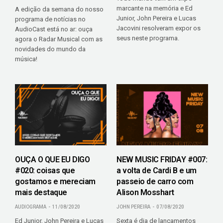
marcante na memória e Ed
A edição da semana do nosso
Junior, John Pereira e Lucas
programa de notícias no
Jacovini resolveram expor os
AudioCast está no ar: ouça
seus neste programa.
agora o Radar Musical com as
novidades do mundo da
música!
OUÇA O QUE EU DIGO
NEW MUSIC FRIDAY #007:
#020: coisas que
a volta de Cardi B e um
gostamos e mereciam
passeio de carro com
mais destaque
Alison Mosshart
AUDIOGRAMA
11/08/2020
JOHN PEREIRA
07/08/2020
Ed Junior, John Pereira e Lucas
Sexta é dia de lançamentos