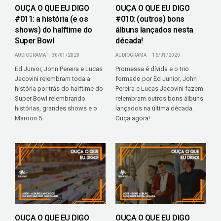
OUÇA O QUE EU DIGO
OUÇA O QUE EU DIGO
#011: a história (e os
#010: (outros) bons
shows) do halftime do
álbuns lançados nesta
Super Bowl
década!
AUDIOGRAMA
30/01/2020
AUDIOGRAMA
16/01/2020
Ed Junior, John Pereira e Lucas
Promessa é dívida e o trio
Jacovini relembram toda a
formado por Ed Junior, John
história por trás do halftime do
Pereira e Lucas Jacovini fazem
Super Bowl relembrando
relembram outros bons álbuns
histórias, grandes shows e o
lançados na última década.
Maroon 5.
Ouça agora!
OUÇA O QUE EU DIGO
OUÇA O QUE EU DIGO