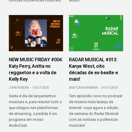
notícias e polêmicas musicais!
álbum.
NEW MUSIC FRIDAY #004:
RADAR MUSICAL #013:
Katy Perry, Anitta no
Kanye West, oito
reggaeton e a volta de
décadas de ex-beatle e
Kelly Key
mais!
JOHN PEREIRA
10/07/2020
ANA FLÁVIA MIRANDA
09/07/2020
Sexta é dia de lançamentos
Tem episódio novo no podcast
musicais e, para resumir tudo o
de música mais laranja da
que chegou nas plataformas
internet: ouça agora a edição
de streaming, a pedida é um
da semana do Radar Musical
programa em nosso
com as notícias e polêmicas
AudioCast.
musicais!