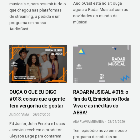
AudioCast está no ar: ouça
musicais e, para resumir tudo o
agora o Radar Musical com as
que chegou nas plataformas
novidades do mundo da
de streaming, a pedida é um
música!
programa em nosso
AudioCast.
OUÇA O QUE EU DIGO
RADAR MUSICAL #015: o
#018: coisas que a gente
fim da Q, Emicida no Roda
tem vergonha de gostar
Viva e as inéditas do
ABBA!
AUDIOGRAMA
28/07/2020
ANA FLÁVIA MIRANDA
23/07/2020
Ed Junior, John Pereira e Lucas
Jacovini recebem o produtor
Tem episódio novo em nosso
Gleyson Lage para contarem
programa de notícias no