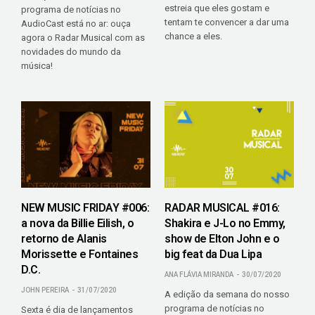
estreia que eles gostam e
programa de notícias no
tentam te convencer a dar uma
AudioCast está no ar: ouça
chance a eles.
agora o Radar Musical com as
novidades do mundo da
música!
NEW MUSIC FRIDAY #006:
RADAR MUSICAL #016:
a nova da Billie Eilish, o
Shakira e J-Lo no Emmy,
retorno de Alanis
show de Elton John e o
Morissette e Fontaines
big feat da Dua Lipa
D.C.
ANA FLÁVIA MIRANDA
30/07/2020
JOHN PEREIRA
31/07/2020
A edição da semana do nosso
programa de notícias no
Sexta é dia de lançamentos