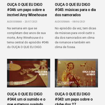
OUÇA O QUE EU DIGO
OUÇA O QUE EU DIGO
#046: um papo sobre a
#045: músicas para o dia
incrível Amy Winehouse
dos namorados
AUDIOGRAMA
20/07/2021
AUDIOGRAMA
08/06/2021
Na semana em que se
No episódio da vez, tem dicas
completam dez anos de sua
de músicas para você curtir o
morte, Amy Winehouse é o
dia dos namorados em clima
tema central do episódio #046
de romance e também em
do OUÇA O QUE EU DIGO.
clima de fossa.
OUÇA O QUE EU DIGO
OUÇA O QUE EU DIGO
#044: um oi sumido e o
#043: um papo sobre o
que estamos ouvindo
clube dos 27