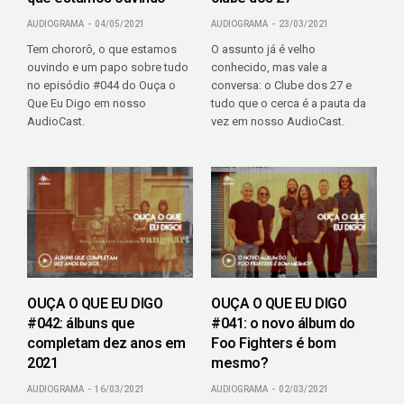
AUDIOGRAMA
04/05/2021
AUDIOGRAMA
23/03/2021
Tem chororô, o que estamos
O assunto já é velho
ouvindo e um papo sobre tudo
conhecido, mas vale a
no episódio #044 do Ouça o
conversa: o Clube dos 27 e
Que Eu Digo em nosso
tudo que o cerca é a pauta da
AudioCast.
vez em nosso AudioCast.
OUÇA O QUE EU DIGO
OUÇA O QUE EU DIGO
#042: álbuns que
#041: o novo álbum do
completam dez anos em
Foo Fighters é bom
2021
mesmo?
AUDIOGRAMA
16/03/2021
AUDIOGRAMA
02/03/2021