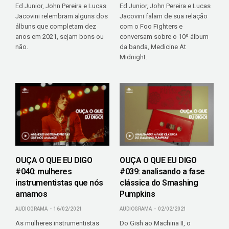
Ed Junior, John Pereira e Lucas
Ed Junior, John Pereira e Lucas
Jacovini relembram alguns dos
Jacovini falam de sua relação
álbuns que completam dez
com o Foo Fighters e
anos em 2021, sejam bons ou
conversam sobre o 10º álbum
não.
da banda, Medicine At
Midnight.
OUÇA O QUE EU DIGO
OUÇA O QUE EU DIGO
#040: mulheres
#039: analisando a fase
instrumentistas que nós
clássica do Smashing
amamos
Pumpkins
AUDIOGRAMA
16/02/2021
AUDIOGRAMA
02/02/2021
As mulheres instrumentistas
Do Gish ao Machina II, o