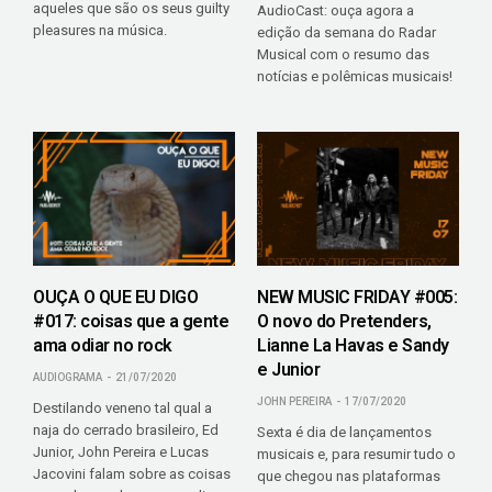
aqueles que são os seus guilty
AudioCast: ouça agora a
pleasures na música.
edição da semana do Radar
Musical com o resumo das
notícias e polêmicas musicais!
OUÇA O QUE EU DIGO
NEW MUSIC FRIDAY #005:
#017: coisas que a gente
O novo do Pretenders,
ama odiar no rock
Lianne La Havas e Sandy
e Junior
AUDIOGRAMA
21/07/2020
JOHN PEREIRA
17/07/2020
Destilando veneno tal qual a
naja do cerrado brasileiro, Ed
Sexta é dia de lançamentos
Junior, John Pereira e Lucas
musicais e, para resumir tudo o
Jacovini falam sobre as coisas
que chegou nas plataformas