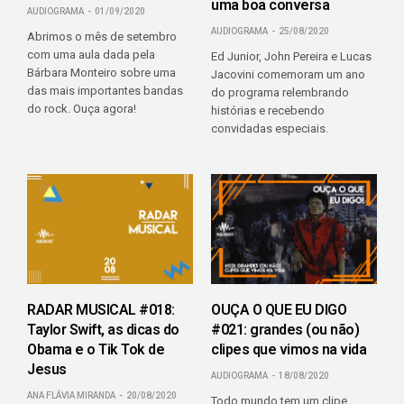
uma boa conversa
AUDIOGRAMA
01/09/2020
AUDIOGRAMA
25/08/2020
Abrimos o mês de setembro
com uma aula dada pela
Ed Junior, John Pereira e Lucas
Bárbara Monteiro sobre uma
Jacovini comemoram um ano
das mais importantes bandas
do programa relembrando
do rock. Ouça agora!
histórias e recebendo
convidadas especiais.
RADAR MUSICAL #018:
OUÇA O QUE EU DIGO
Taylor Swift, as dicas do
#021: grandes (ou não)
Obama e o Tik Tok de
clipes que vimos na vida
Jesus
AUDIOGRAMA
18/08/2020
ANA FLÁVIA MIRANDA
20/08/2020
Todo mundo tem um clipe