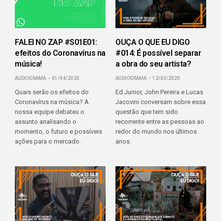
FALEI NO ZAP #S01E01:
OUÇA O QUE EU DIGO
efeitos do Coronavírus na
#014: É possível separar
música!
a obra do seu artista?
AUDIOGRAMA
01/04/2020
AUDIOGRAMA
12/03/2020
Quais serão os efeitos do
Ed Junior, John Pereira e Lucas
Coronavírus na música? A
Jacovini conversam sobre essa
nossa equipe debateu o
questão que tem sido
assunto analisando o
recorrente entre as pessoas ao
momento, o futuro e possíveis
redor do mundo nos últimos
ações para o mercado.
anos.