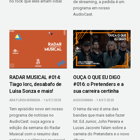
no rock que eles amam odiar.
de streaming, a pedida é um
programa em nosso
AudioCast.
RADAR MUSICAL #014:
OUÇA O QUE EU DIGO
Tiago Iorc, desabafo de
#016: o Pretenders e a
Luísa Sonza e mais!
sua carreira certinha
ANA FLÁVIA MIRANDA
16/07/2020
AUDIOGRAMA
14/07/2020
Tem episódio novo em nosso
O tema da vez é uma das
programa de notícias no
bandas que mais sabe fazer
AudioCast: ouça agora a
hit: Ed Junior, John Pereira e
edição da semana do Radar
Lucas Jacovini falam sobre a
Musical com o resumo das
carreira do Pretenders e o novo