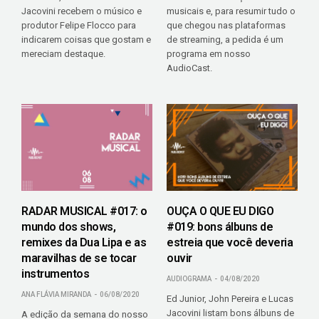
Jacovini recebem o músico e
musicais e, para resumir tudo o
produtor Felipe Flocco para
que chegou nas plataformas
indicarem coisas que gostam e
de streaming, a pedida é um
mereciam destaque.
programa em nosso
AudioCast.
RADAR MUSICAL #017: o
OUÇA O QUE EU DIGO
mundo dos shows,
#019: bons álbuns de
remixes da Dua Lipa e as
estreia que você deveria
maravilhas de se tocar
ouvir
instrumentos
AUDIOGRAMA
04/08/2020
ANA FLÁVIA MIRANDA
06/08/2020
Ed Junior, John Pereira e Lucas
Jacovini listam bons álbuns de
A edição da semana do nosso