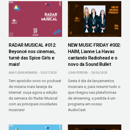
RADAR MUSICAL #012:
NEW MUSIC FRIDAY #002:
Beyoncé nos cinemas,
HAIM, Lianne La Havas
turnê das Spice Girls e
cantando Radiohead e o
mais!
novo da Sound Bullet
ANA FLÁVIA MIRANDA
02/07/2020
JOHN PEREIRA
26/06/2020
Tem episódio novo no podcast
Sexta é dia de lançamentos
de música mais laranja da
musicais e, para resumir tudo o
internet: ouça agora a edição
que chegou nas plataformas
da semana do Radar Musical
de streaming, a pedida é um
com as principais novidades
programa em nosso
musicais!
AudioCast.