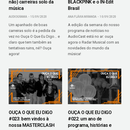
não) carreiras solo da
BLACKPINK e o IN-Edit
música
Brasil
AUDIOGRAMA
15/09/2020
ANA FLÁVIA MIRANDA
10/09/2020
Um apanhado de boas
A edição da semana do nosso
carreiras solo é a pedida da
programa de notícias no
vez no Ouça O Que Eu Digo… e
AudioCast está no ar: ouça
claro que tem também as
agora o Radar Musical com as
tentativas ruins, né? Ouça
novidades do mundo da
agora!
música!
OUÇA O QUE EU DIGO
OUÇA O QUE EU DIGO
#023: bem vindos à
#022: um ano de
nossa MASTERCLASH
programa, histórias e