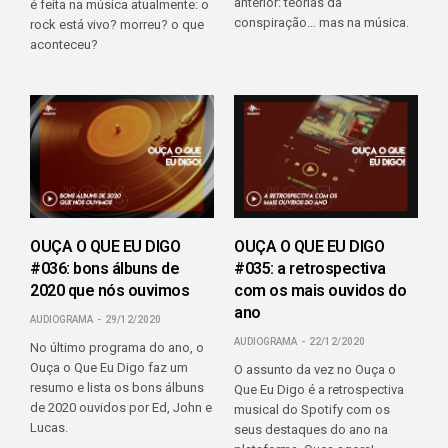
anterior: teorias da
é feita na música atualmente: o
conspiração… mas na música.
rock está vivo? morreu? o que
aconteceu?
OUÇA O QUE EU DIGO
OUÇA O QUE EU DIGO
#036: bons álbuns de
#035: a retrospectiva
2020 que nós ouvimos
com os mais ouvidos do
ano
AUDIOGRAMA
29/12/2020
AUDIOGRAMA
22/12/2020
No último programa do ano, o
Ouça o Que Eu Digo faz um
O assunto da vez no Ouça o
resumo e lista os bons álbuns
Que Eu Digo é a retrospectiva
de 2020 ouvidos por Ed, John e
musical do Spotify com os
Lucas.
seus destaques do ano na