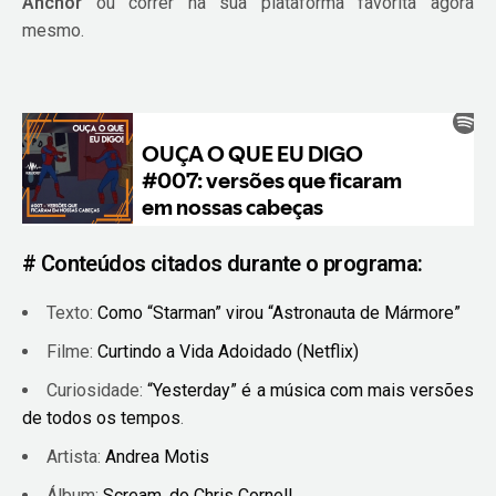
Anchor
ou correr na sua plataforma favorita agora
mesmo.
# Conteúdos citados durante o programa:
Texto:
Como “Starman” virou “Astronauta de Mármore”
Filme:
Curtindo a Vida Adoidado (Netflix)
Curiosidade:
“Yesterday” é a música com mais versões
de todos os tempos
.
Artista:
Andrea Motis
Álbum:
Scream, do Chris Cornell