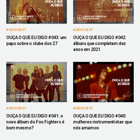
AUDIOCAST
AUDIOCAST
OUÇA O QUE EU DIGO #043: um
OUÇA O QUE EU DIGO #042:
papo sobre o clube dos 27
álbuns que completam dez
anos em 2021
AUDIOCAST
AUDIOCAST
OUÇA O QUE EU DIGO #041: o
OUÇA O QUE EU DIGO #040:
novo álbum do Foo Fighters é
mulheres instrumentistas que
bom mesmo?
nós amamos