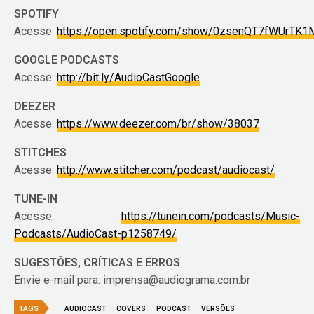
SPOTIFY
Acesse:
https://open.spotify.com/show/0zsenQT7fWUrTK1
GOOGLE PODCASTS
Acesse:
http://bit.ly/AudioCastGoogle
DEEZER
Acesse:
https://www.deezer.com/br/show/38037
STITCHES
Acesse:
http://www.stitcher.com/podcast/audiocast/
TUNE-IN
Acesse:
https://tunein.com/podcasts/Music-
Podcasts/AudioCast-p1258749/
SUGESTÕES, CRÍTICAS E ERROS
Envie e-mail para: imprensa@audiograma.com.br
TAGS
AUDIOCAST
COVERS
PODCAST
VERSÕES