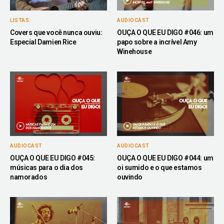
LISTAS
AUDIOCAST
Covers que você nunca ouviu:
OUÇA O QUE EU DIGO #046: um
Especial Damien Rice
papo sobre a incrível Amy
Winehouse
AUDIOCAST
AUDIOCAST
OUÇA O QUE EU DIGO #045:
OUÇA O QUE EU DIGO #044: um
músicas para o dia dos
oi sumido e o que estamos
namorados
ouvindo