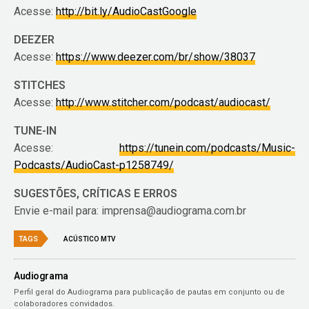
Acesse:
http://bit.ly/AudioCastGoogle
DEEZER
Acesse:
https://www.deezer.com/br/show/38037
STITCHES
Acesse:
http://www.stitcher.com/podcast/audiocast/
TUNE-IN
Acesse:
https://tunein.com/podcasts/Music-
Podcasts/AudioCast-p1258749/
SUGESTÕES, CRÍTICAS E ERROS
Envie e-mail para: imprensa@audiograma.com.br
TAGS
ACÚSTICO MTV
Audiograma
Perfil geral do Audiograma para publicação de pautas em conjunto ou de
colaboradores convidados.