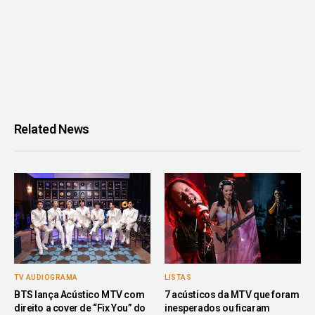
Related News
TV AUDIOGRAMA
LISTAS
BTS lança Acústico MTV com
7 acústicos da MTV que foram
direito a cover de “Fix You” do
inesperados ou ficaram