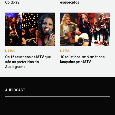
Coldplay
esquecidos
LISTAS
LISTAS
Os 12 acústicos da MTV que
10 acústicos emblemáticos
são os preferidos do
lançados pela MTV
Audiograma
AUDIOCAST