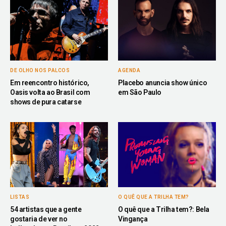
DE OLHO NOS PALCOS
AGENDA
Em reencontro histórico,
Placebo anuncia show único
Oasis volta ao Brasil com
em São Paulo
shows de pura catarse
LISTAS
O QUÊ QUE A TRILHA TEM?
54 artistas que a gente
O quê que a Trilha tem?: Bela
gostaria de ver no
Vingança