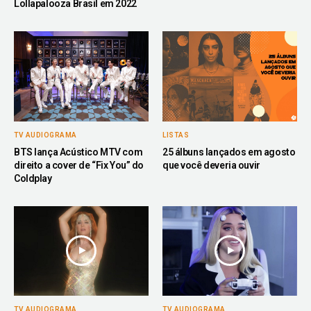
Lollapalooza Brasil em 2022
TV AUDIOGRAMA
LISTAS
BTS lança Acústico MTV com
25 álbuns lançados em agosto
direito a cover de “Fix You” do
que você deveria ouvir
Coldplay
TV AUDIOGRAMA
TV AUDIOGRAMA