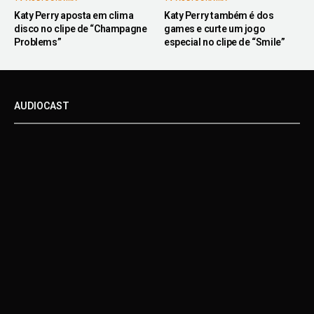
Katy Perry aposta em clima
Katy Perry também é dos
disco no clipe de “Champagne
games e curte um jogo
Problems”
especial no clipe de “Smile”
AUDIOCAST