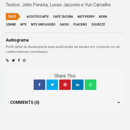
Textos: John Pereira, Lucas Jacovini e Yuri Carvalho
TAGS
ACÚSTICO MTV
CAFÉ TACVBA
KATY PERRY
KORN
LENINE
MTV
MTV UNPLUGGED
OASIS
PLACEBO
SQUEEZE
Audiograma
Perfil geral do Audiograma para publicação de pautas em conjunto ou de
colaboradores convidados.
Share This
COMMENTS
(0)