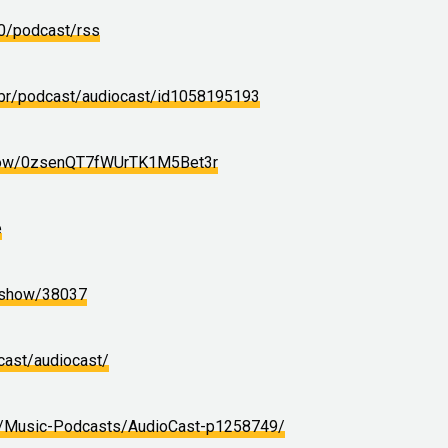
00/podcast/rss
/br/podcast/audiocast/id1058195193
show/0zsenQT7fWUrTK1M5Bet3r
e
/show/38037
cast/audiocast/
ts/Music-Podcasts/AudioCast-p1258749/