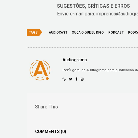
SUGESTÕES, CRÍTICAS E ERROS
Envie e-mail para: imprensa@audiogr
TAGS
AUDIOCAST
OUÇA O QUE EU DIGO
PODCAST
PODCA
Audiograma
Perfil geral do Audiograma para publicação 
Share This
COMMENTS
(0)