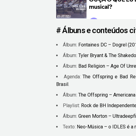
# Álbuns e conteúdos c
Álbum:
Fontaines DC – Dogrel (20
Álbum:
Tyler Bryant & The Shakedo
Álbum:
Bad Religion – Age Of Unr
Agenda:
The Offspring e Bad Rel
Brasil
.
Álbum:
The Offspring – Americana
Playlist:
Rock de BH Independent
Álbum:
Green Morton – Ultradeepfi
Texto:
Neo-Música – o IDLES é a m