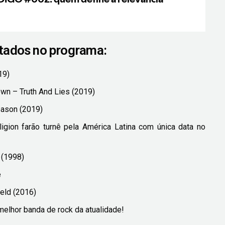
itados no programa:
19)
wn – Truth And Lies (2019)
eason (2019)
igion farão turnê pela América Latina com única data no
 (1998)
e
eld (2016)
elhor banda de rock da atualidade!