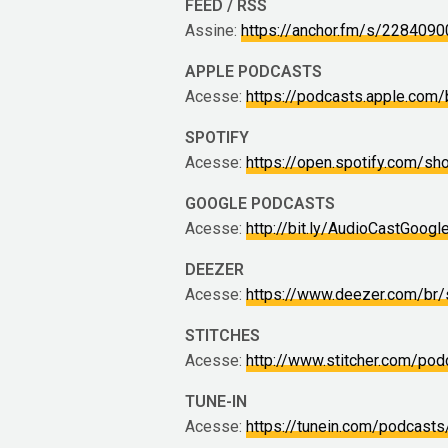
FEED / RSS
Assine:
https://anchor.fm/s/228409
APPLE PODCASTS
Acesse:
https://podcasts.apple.com
SPOTIFY
Acesse:
https://open.spotify.com/
GOOGLE PODCASTS
Acesse:
http://bit.ly/AudioCastGoogl
DEEZER
Acesse:
https://www.deezer.com/br
STITCHES
Acesse:
http://www.stitcher.com/pod
TUNE-IN
Acesse:
https://tunein.com/podcas