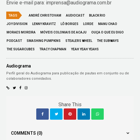
Envie e-mail para: imprensa@audiograma.com.br
TAGS
ANDRÉ CHRISTOVAM
AUDIOCAST
BLACK RIO
JOY DIVISION
LENNY KRAVITZ
LÔ BORGES
LORDE
MANU CHAO
MORAES MOREIRA
MÓVEIS COLONIAIS DE ACAJU
OUÇA O QUE EU DIGO
PODCAST
SMASHING PUMPKINS
STEALERS WHEEL
THE SUBWAYS
THE SUGARCUBES
TRACY CHAPMAN
YEAH YEAH YEAHS
Audiograma
Perfil geral do Audiograma para publicação de pautas em conjunto ou de
colaboradores convidados.
Share This
COMMENTS
(0)