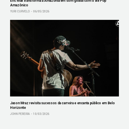
Eric Max transforma a Amazônia em som global com o Ixé Pop
Amazônico
YURI CURVELO
06/05/2026
Jason Mraz revisita sucessos da carreira e encanta público em Belo
Horizonte
JOHN PEREIRA
10/03/2026