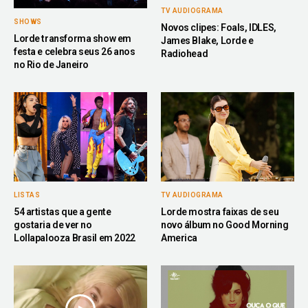
TV AUDIOGRAMA
SHOWS
Novos clipes: Foals, IDLES,
Lorde transforma show em
James Blake, Lorde e
festa e celebra seus 26 anos
Radiohead
no Rio de Janeiro
LISTAS
TV AUDIOGRAMA
54 artistas que a gente
Lorde mostra faixas de seu
gostaria de ver no
novo álbum no Good Morning
Lollapalooza Brasil em 2022
America