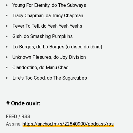
Young For Eternity, do The Subways
Tracy Chapman, da Tracy Chapman
Fever To Tell, do Yeah Yeah Yeahs
Gish, do Smashing Pumpkins
Lô Borges, do Lô Borges (o disco do tênis)
Unknown Plesures, do Joy Division
Clandestino, do Manu Chao
Life’s Too Good, do The Sugarcubes
# Onde ouvir:
FEED / RSS
Assine:
https://anchor.fm/s/22840900/podcast/rss