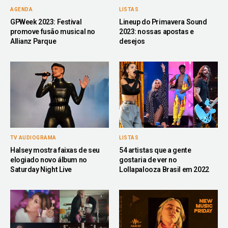
AGENDA
LISTAS
GPWeek 2023: Festival
Lineup do Primavera Sound
promove fusão musical no
2023: nossas apostas e
Allianz Parque
desejos
TV AUDIOGRAMA
LISTAS
Halsey mostra faixas de seu
54 artistas que a gente
elogiado novo álbum no
gostaria de ver no
Saturday Night Live
Lollapalooza Brasil em 2022