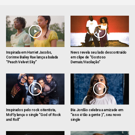
Inspirada em Harriet Jacobs,
Nevs revela seu lado descontraído
Corinne Bailey Rae lança a balada
em clipe de “Gostoso
“Peach Velvet Sky”
Demais/Vacilação”
Inspirados pelo rock oitentista,
Bia Jordão celebra a amizade em
McFly lança o single “God of Rock
“isso é tão a gente :)”, seu novo
and Roll”
single