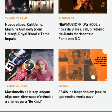
TV AUDIOGRAMA
AUDIOCAST
Novos clipes: Kali Uchis,
NEW MUSIC FRIDAY #006: a
Machine Gun Kelly (com
nova da Billie Eilish, o retorno
Halsey), Royal Blood e Tame
de Alanis Morissette e
Impala
Fontaines D.C.
TV AUDIOGRAMA
LISTAS
Marshmello e Halsey lançam
35 álbuns lançados em janeiro
clipe com diversas referências
que você deveria ouvir
à animes para “Be Kind”