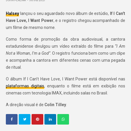
JOHN PEREIRA
30/08/2021
Halsey
lançou o seu aguardado novo álbum de estúdio,
If I Can’t
Have Love, I Want Power
, e o registro chegou acompanhado de
um filme de mesmo nome.
Como forma de promoção da obra audiovisual, a cantora
estadunidense divulgou um vídeo extraído do filme para
“I Am
Not a Woman, I’m a God”
. O registro funciona bem como um clipe
e
acompanha a cantora em diferentes cenas com uma pegada
de ritual.
O álbum If I Can’t Have Love, I Want Power está disponível nas
plataformas digitais
, enquanto o filme está em exibição nos
cinemas com tecnologia IMAX, incluindo salas no Brasil.
A direção visual é de
Colin Tilley
.