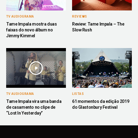
TV AUDIOGRAMA
REVIEWS
Tame Impala mostra duas
Review: Tame Impala – The
faixas do novo álbum no
Slow Rush
Jimmy Kimmel
TV AUDIOGRAMA
LISTAS
Tame Impala vira uma banda
61 momentos da edição 2019
de casamento no clipe de
do Glastonbury Festival
“Lost In Yesterday”