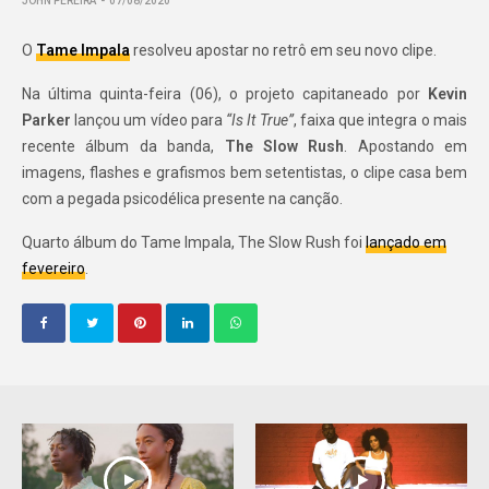
JOHN PEREIRA
07/08/2020
O
Tame Impala
resolveu apostar no retrô em seu novo clipe.
Na última quinta-feira (06), o projeto capitaneado por
Kevin
Parker
lançou um vídeo para
“Is It True”
, faixa que integra o mais
recente álbum da banda,
The Slow Rush
. Apostando em
imagens, flashes e grafismos bem setentistas, o clipe casa bem
com a pegada psicodélica presente na canção.
Quarto álbum do Tame Impala, The Slow Rush foi
lançado em
fevereiro
.