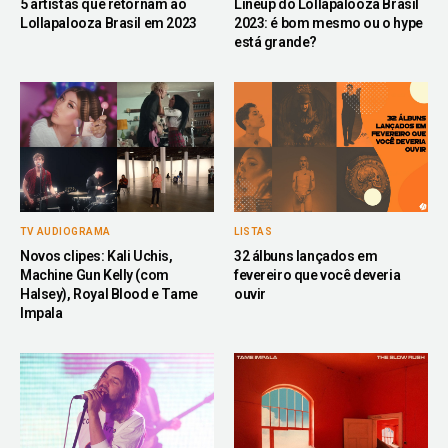
5 artistas que retornam ao
Lineup do Lollapalooza Brasil
Lollapalooza Brasil em 2023
2023: é bom mesmo ou o hype
está grande?
TV AUDIOGRAMA
LISTAS
Novos clipes: Kali Uchis,
32 álbuns lançados em
Machine Gun Kelly (com
fevereiro que você deveria
Halsey), Royal Blood e Tame
ouvir
Impala