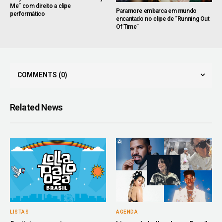
Me” com direito a clipe
Paramore embarca em mundo
performático
encantado no clipe de “Running Out
Of Time”
COMMENTS
(0)
Related News
LISTAS
AGENDA