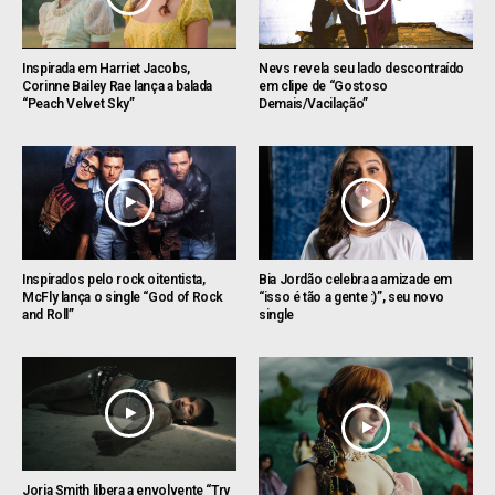
Inspirada em Harriet Jacobs,
Nevs revela seu lado descontraído
Corinne Bailey Rae lança a balada
em clipe de “Gostoso
“Peach Velvet Sky”
Demais/Vacilação”
Inspirados pelo rock oitentista,
Bia Jordão celebra a amizade em
McFly lança o single “God of Rock
“isso é tão a gente :)”, seu novo
and Roll”
single
Jorja Smith libera a envolvente “Try