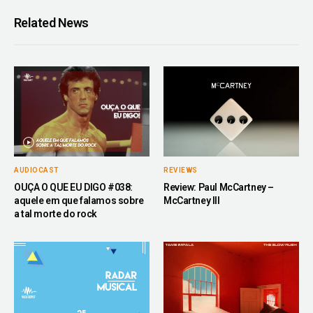
Related News
AUDIOCAST
REVIEWS
OUÇA O QUE EU DIGO #038:
Review: Paul McCartney –
aquele em que falamos sobre
McCartney III
a tal morte do rock