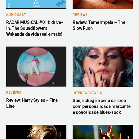
AUDIOCAST
REVIEWS
RADAR MUSICAL #011: drive-
Review: Tame Impala – The
in, The Soundflowers,
Slow Rush
Wakanda da vida real e mais!
REVIEWS
INTERROGATÓRIO
Review: Harry Styles – Fine
Sonja chega à cena carioca
Line
com personalidade marcante
e sonoridade blues-rock