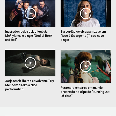
Inspirados pelo rock oitentista,
Bia Jordão celebra a amizade em
McFly lança o single “God of Rock
“isso é tão a gente :)”, seu novo
and Roll”
single
Jorja Smith libera a envolvente “Try
Me” com direito a clipe
Paramore embarca em mundo
performático
encantado no clipe de “Running Out
Of Time”