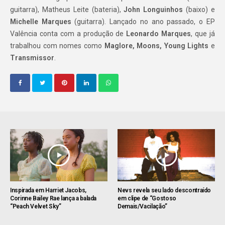
guitarra), Matheus Leite (bateria),
John Longuinhos
(baixo) e
Michelle Marques
(guitarra). Lançado no ano passado, o EP
Valência conta com a produção de
Leonardo Marques
, que já
trabalhou com nomes como
Maglore, Moons, Young Lights
e
Transmissor
.
Inspirada em Harriet Jacobs,
Nevs revela seu lado descontraído
Corinne Bailey Rae lança a balada
em clipe de “Gostoso
“Peach Velvet Sky”
Demais/Vacilação”