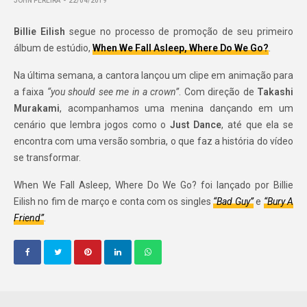
JOHN PEREIRA
22/04/2019
Billie Eilish
segue no processo de promoção de seu primeiro
álbum de estúdio,
When We Fall Asleep, Where Do We Go?
.
Na última semana, a cantora lançou um clipe em animação para
a faixa
“you should see me in a crown”
. Com direção de
Takashi
Murakami
, acompanhamos uma menina dançando em um
cenário que lembra jogos como o
Just Dance
, até que ela se
encontra com uma versão sombria, o que faz a história do vídeo
se transformar.
When We Fall Asleep, Where Do We Go? foi lançado por Billie
Eilish no fim de março e conta com os singles
“Bad Guy”
e
“Bury A
Friend”
.