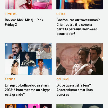
REVIEWS
LISTAS
Review: Nicki Minaj – Pink
Gostosuras ou travessuras?
Friday 2
Criamos a trilha sonora
perfeita para um Halloween
assustador!
AGENDA
COLUNAS
Lineup do Lollapalooza Brasil
O quê que a trilha tem?:
2023: é bom mesmo ou o hype
Anacronismo em trilhas
está grande?
sonoras