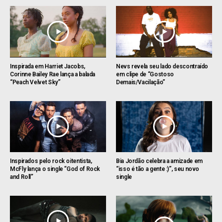
Inspirada em Harriet Jacobs,
Nevs revela seu lado descontraído
Corinne Bailey Rae lança a balada
em clipe de “Gostoso
“Peach Velvet Sky”
Demais/Vacilação”
Inspirados pelo rock oitentista,
Bia Jordão celebra a amizade em
McFly lança o single “God of Rock
“isso é tão a gente :)”, seu novo
and Roll”
single