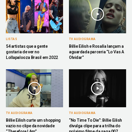
LISTAS
TV AUDIOGRAMA
54 artistas que a gente
Billie Eilish e Rosalía lançam a
gostaria de ver no
aguardada parceria “Lo Vas A
Lollapalooza Brasil em 2022
Olvidar”
TV AUDIOGRAMA
TV AUDIOGRAMA
Billie Eilish curte um shopping
“No Time To Die”: Billie Eilish
vazio no clipe da novidade
divulga clipe para a trilha do
“Therefore I Am”
próximo filme da saga 007