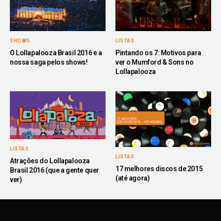
LISTAS
SHOWS
Pintando os 7: Motivos para
O Lollapalooza Brasil 2016 e a
ver o Mumford & Sons no
nossa saga pelos shows!
Lollapalooza
LISTAS
LISTAS
Atrações do Lollapalooza
17 melhores discos de 2015
Brasil 2016 (que a gente quer
(até agora)
ver)