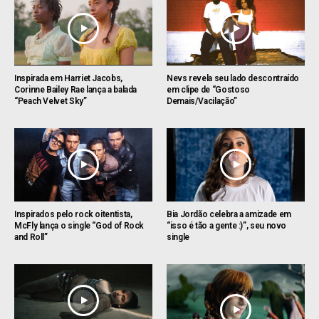
Inspirada em Harriet Jacobs,
Nevs revela seu lado descontraído
Corinne Bailey Rae lança a balada
em clipe de “Gostoso
“Peach Velvet Sky”
Demais/Vacilação”
Inspirados pelo rock oitentista,
Bia Jordão celebra a amizade em
McFly lança o single “God of Rock
“isso é tão a gente :)”, seu novo
and Roll”
single