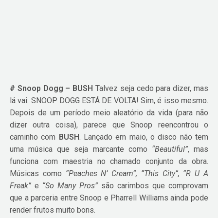
# Snoop Dogg – BUSH
Talvez seja cedo para dizer, mas
lá vai: SNOOP DOGG ESTÁ DE VOLTA! Sim, é isso mesmo.
Depois de um período meio aleatório da vida (para não
dizer outra coisa), parece que Snoop reencontrou o
caminho com
BUSH
. Lançado em maio, o disco não tem
uma música que seja marcante como
“Beautiful”
, mas
funciona com maestria no chamado conjunto da obra.
Músicas como
“Peaches N’ Cream”, “This City”, “R U A
Freak”
e
“So Many Pros”
são carimbos que comprovam
que a parceria entre Snoop e Pharrell Williams ainda pode
render frutos muito bons.