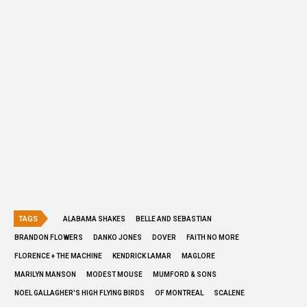
TAGS
ALABAMA SHAKES
BELLE AND SEBASTIAN
BRANDON FLOWERS
DANKO JONES
DOVER
FAITH NO MORE
FLORENCE + THE MACHINE
KENDRICK LAMAR
MAGLORE
MARILYN MANSON
MODEST MOUSE
MUMFORD & SONS
NOEL GALLAGHER'S HIGH FLYING BIRDS
OF MONTREAL
SCALENE