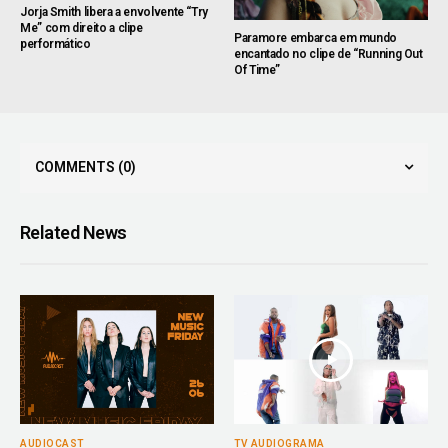
Jorja Smith libera a envolvente “Try
Me” com direito a clipe
Paramore embarca em mundo
performático
encantado no clipe de “Running Out
Of Time”
COMMENTS
(0)
Related News
AUDIOCAST
TV AUDIOGRAMA