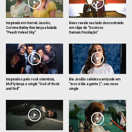
Inspirada em Harriet Jacobs,
Nevs revela seu lado descontraído
Corinne Bailey Rae lança a balada
em clipe de “Gostoso
“Peach Velvet Sky”
Demais/Vacilação”
Inspirados pelo rock oitentista,
Bia Jordão celebra a amizade em
McFly lança o single “God of Rock
“isso é tão a gente :)”, seu novo
and Roll”
single