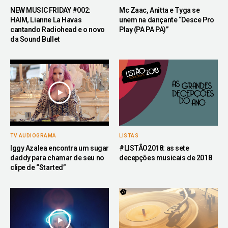
NEW MUSIC FRIDAY #002:
Mc Zaac, Anitta e Tyga se
HAIM, Lianne La Havas
unem na dançante “Desce Pro
cantando Radiohead e o novo
Play (PA PA PA)”
da Sound Bullet
TV AUDIOGRAMA
LISTAS
Iggy Azalea encontra um sugar
#LISTÃO2018: as sete
daddy para chamar de seu no
decepções musicais de 2018
clipe de “Started”