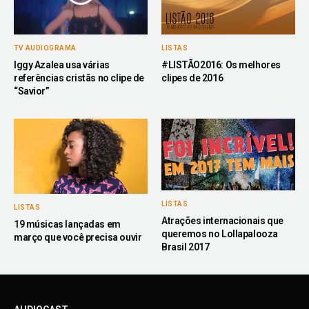
TV AUDIOGRAMA
LISTAS
Iggy Azalea usa várias
#LISTÃO2016: Os melhores
referências cristãs no clipe de
clipes de 2016
“Savior”
LISTAS
LISTAS
Atrações internacionais que
19 músicas lançadas em
queremos no Lollapalooza
março que você precisa ouvir
Brasil 2017