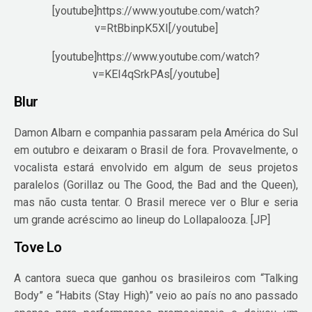
[youtube]https://www.youtube.com/watch?
v=RtBbinpK5XI[/youtube]
[youtube]https://www.youtube.com/watch?
v=KEI4qSrkPAs[/youtube]
Blur
Damon Albarn e companhia passaram pela América do Sul
em outubro e deixaram o Brasil de fora. Provavelmente, o
vocalista estará envolvido em algum de seus projetos
paralelos (Gorillaz ou The Good, the Bad and the Queen),
mas não custa tentar. O Brasil merece ver o Blur e seria
um grande acréscimo ao lineup do Lollapalooza. [JP]
Tove Lo
A cantora sueca que ganhou os brasileiros com “Talking
Body” e “Habits (Stay High)” veio ao país no ano passado