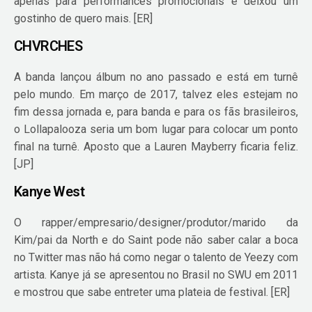
apenas para performances promocionais e deixou um
gostinho de quero mais. [ER]
CHVRCHES
A banda lançou álbum no ano passado e está em turnê
pelo mundo. Em março de 2017, talvez eles estejam no
fim dessa jornada e, para banda e para os fãs brasileiros,
o Lollapalooza seria um bom lugar para colocar um ponto
final na turnê. Aposto que a Lauren Mayberry ficaria feliz.
[JP]
Kanye West
O rapper/empresario/designer/produtor/marido da
Kim/pai da North e do Saint pode não saber calar a boca
no Twitter mas não há como negar o talento de Yeezy com
artista. Kanye já se apresentou no Brasil no SWU em 2011
e mostrou que sabe entreter uma plateia de festival. [ER]