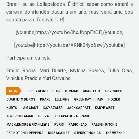
Brasil.. ou ao Lollapalooza. É difícil saber como estará a
carreira do irlandês daqui a um ano, mas seria uma boa
aposta para o festival. [JP]
[youtube]https://youtu.be/lhxJNppEnOE[/youtube]
[youtube]https://youtu.be/XRNk04yb6sw[/youtube]
Participaram da lista:
Emille Rocha, Mari Duarte, Mylena Soares, Tullio Dias,
Vinicius Prado e Yuri Carvalho
TAGS
BIFFY CLYRO
BLUR
BONJAH
CHARLI XCX
CHVRCHES
CUARTETO DE NOS
DRAKE
ELLE KING
GREEN DAY
HAIM
HOZIER
HURTS
I AM GIANT
IGGY AZALEA
JACK GARRATT
KANYE WEST
KENDRICK LAMAR
KIESZA
LOLLAPALOOZA BRASIL
MACKLEMORE & RYAN LEWIS
PVRIS
RADIOHEAD
RALEIGH RITCHIE
RED HOT CHILI PEPPERS
RISE AGAINST
STEREOPHONICS
THE WEEKND