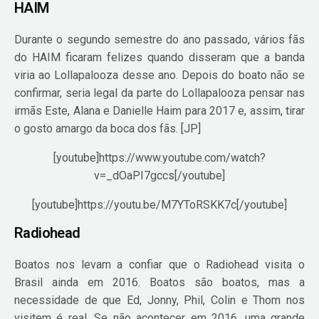
HAIM
Durante o segundo semestre do ano passado, vários fãs
do HAIM ficaram felizes quando disseram que a banda
viria ao Lollapalooza desse ano. Depois do boato não se
confirmar, seria legal da parte do Lollapalooza pensar nas
irmãs Este, Alana e Danielle Haim para 2017 e, assim, tirar
o gosto amargo da boca dos fãs. [JP]
[youtube]https://www.youtube.com/watch?
v=_dOaPI7gccs[/youtube]
[youtube]https://youtu.be/M7YToRSKK7c[/youtube]
Radiohead
Boatos nos levam a confiar que o Radiohead visita o
Brasil ainda em 2016. Boatos são boatos, mas a
necessidade de que Ed, Jonny, Phil, Colin e Thom nos
visitem é real. Se não acontecer em 2016, uma grande