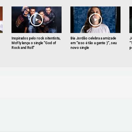
Inspirados pelo rock oitentista,
Bia Jordão celebra a amizade
J
McFly lança o single “God of
em “isso é tão a gente :)”, seu
“
Rock and Roll”
novo single
p