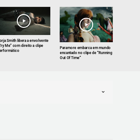
orja Smith libera a envolvente
Try Me” com direito a clipe
Paramore embarca em mundo
erformático
encantado no clipe de “Running
Out Of Time”