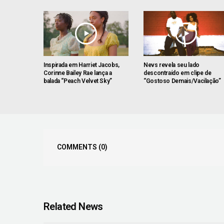
Inspirada em Harriet Jacobs,
Nevs revela seu lado
Corinne Bailey Rae lança a
descontraído em clipe de
balada “Peach Velvet Sky”
“Gostoso Demais/Vacilação”
COMMENTS
(0)
Related News