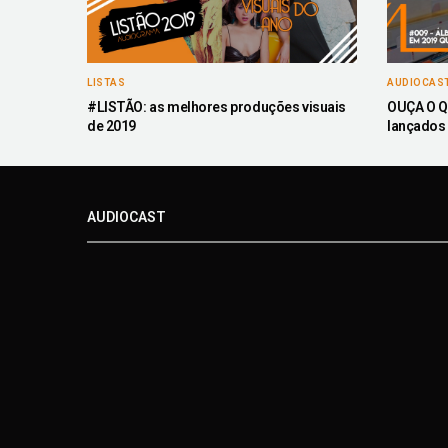
LISTAS
AUDIOCAS
#LISTÃO: as melhores produções visuais
OUÇA O Q
de 2019
lançados
AUDIOCAST