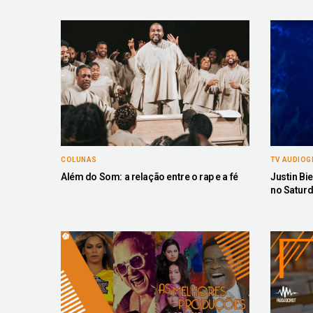
COLUNAS
TV AUDIO
Além do Som: a relação entre o rap e a fé
Justin Bi
no Saturd