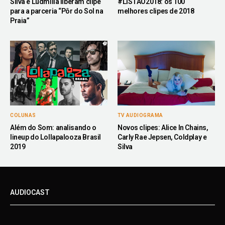
Silva e Ludmilla liberam clipe
#LISTÃO2018: os 100
para a parceria “Pôr do Sol na
melhores clipes de 2018
Praia”
COLUNAS
TV AUDIOGRAMA
Além do Som: analisando o
Novos clipes: Alice In Chains,
lineup do Lollapalooza Brasil
Carly Rae Jepsen, Coldplay e
2019
Silva
AUDIOCAST