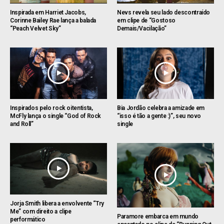
Inspirada em Harriet Jacobs,
Nevs revela seu lado descontraído
Corinne Bailey Rae lança a balada
em clipe de “Gostoso
“Peach Velvet Sky”
Demais/Vacilação”
Inspirados pelo rock oitentista,
Bia Jordão celebra a amizade em
McFly lança o single “God of Rock
“isso é tão a gente :)”, seu novo
and Roll”
single
Jorja Smith libera a envolvente “Try
Me” com direito a clipe
Paramore embarca em mundo
performático