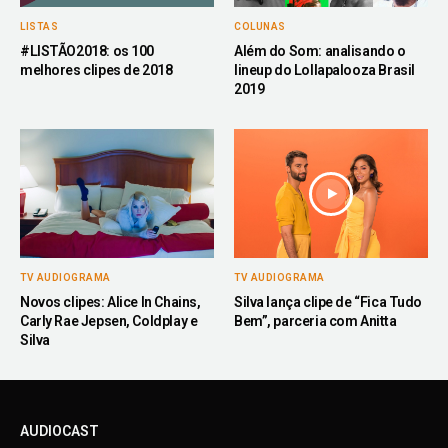
LISTAS
COLUNAS
#LISTÃO2018: os 100
Além do Som: analisando o
melhores clipes de 2018
lineup do Lollapalooza Brasil
2019
TV AUDIOGRAMA
TV AUDIOGRAMA
Novos clipes: Alice In Chains,
Silva lança clipe de “Fica Tudo
Carly Rae Jepsen, Coldplay e
Bem”, parceria com Anitta
Silva
AUDIOCAST