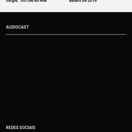
single, “Do Céu ao Mar”
álbuns de 2016
AUDIOCAST
REDES SOCIAIS