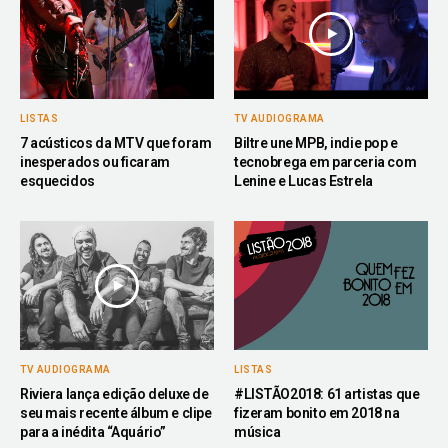
LISTAS
TV AUDIOGRAMA
7 acústicos da MTV que foram
Biltre une MPB, indie pop e
inesperados ou ficaram
tecnobrega em parceria com
esquecidos
Lenine e Lucas Estrela
TV AUDIOGRAMA
LISTAS
Riviera lança edição deluxe de
#LISTÃO2018: 61 artistas que
seu mais recente álbum e clipe
fizeram bonito em 2018 na
para a inédita “Aquário”
música