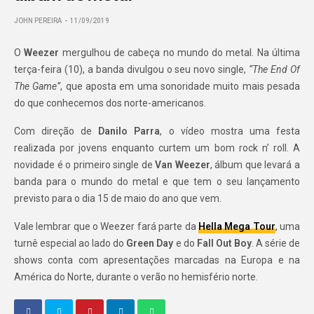
JOHN PEREIRA
11/09/2019
O
Weezer
mergulhou de cabeça no mundo do metal. Na última
terça-feira (10), a banda divulgou o seu novo single,
“The End Of
The Game”
, que aposta em uma sonoridade muito mais pesada
do que conhecemos dos norte-americanos.
Com direção de
Danilo Parra
, o vídeo mostra uma festa
realizada por jovens enquanto curtem um bom rock n’ roll. A
novidade é o primeiro single de
Van Weezer
, álbum que levará a
banda para o mundo do metal e que tem o seu lançamento
previsto para o dia 15 de maio do ano que vem.
Vale lembrar que o Weezer fará parte da
Hella Mega Tour
, uma
turnê especial ao lado do
Green Day
e do
Fall Out Boy
. A série de
shows conta com apresentações marcadas na Europa e na
América do Norte, durante o verão no hemisfério norte.