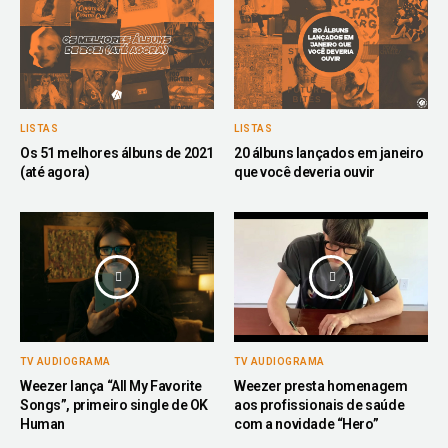
LISTAS
LISTAS
Os 51 melhores álbuns de 2021
20 álbuns lançados em janeiro
(até agora)
que você deveria ouvir
TV AUDIOGRAMA
TV AUDIOGRAMA
Weezer lança “All My Favorite
Weezer presta homenagem
Songs”, primeiro single de OK
aos profissionais de saúde
Human
com a novidade “Hero”