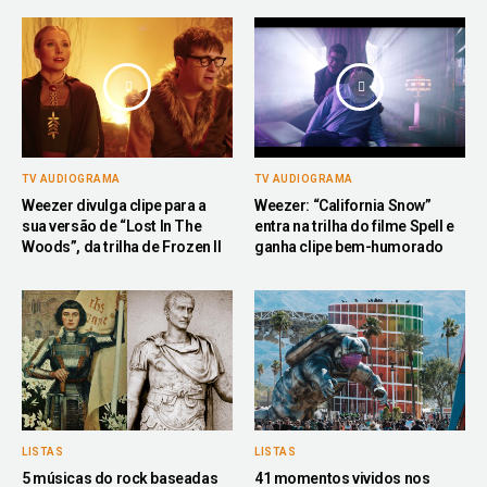
TV AUDIOGRAMA
TV AUDIOGRAMA
Weezer divulga clipe para a
Weezer: “California Snow”
sua versão de “Lost In The
entra na trilha do filme Spell e
Woods”, da trilha de Frozen II
ganha clipe bem-humorado
LISTAS
LISTAS
5 músicas do rock baseadas
41 momentos vividos nos