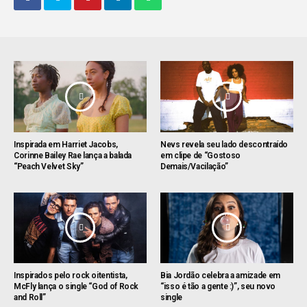
Inspirada em Harriet Jacobs,
Nevs revela seu lado descontraído
Corinne Bailey Rae lança a balada
em clipe de “Gostoso
“Peach Velvet Sky”
Demais/Vacilação”
Inspirados pelo rock oitentista,
Bia Jordão celebra a amizade em
McFly lança o single “God of Rock
“isso é tão a gente :)”, seu novo
and Roll”
single