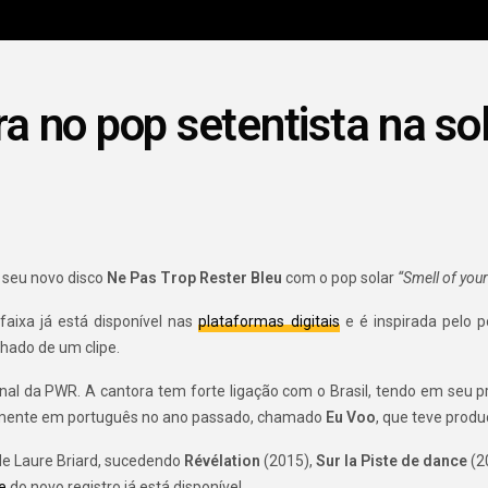
ra no pop setentista na so
 seu novo disco
Ne Pas Trop Rester Bleu
com o pop solar
“Smell of your
faixa já está disponível nas
plataformas digitais
e é inspirada pelo p
hado de um clipe.
ional da PWR. A cantora tem forte ligação com o Brasil, tendo em seu 
iramente em português no ano passado, chamado
Eu Voo
, que teve prod
de Laure Briard, sucedendo
Révélation
(2015),
Sur la Piste de dance
(2
e
do novo registro já está disponível.