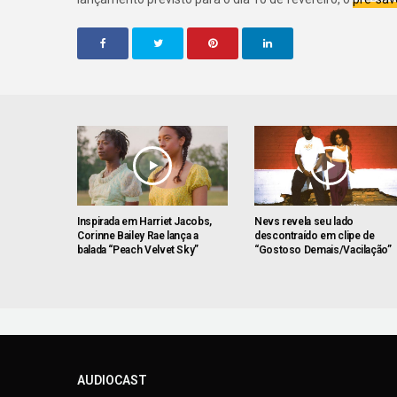
Inspirada em Harriet Jacobs,
Nevs revela seu lado
Corinne Bailey Rae lança a
descontraído em clipe de
balada “Peach Velvet Sky”
“Gostoso Demais/Vacilação”
AUDIOCAST