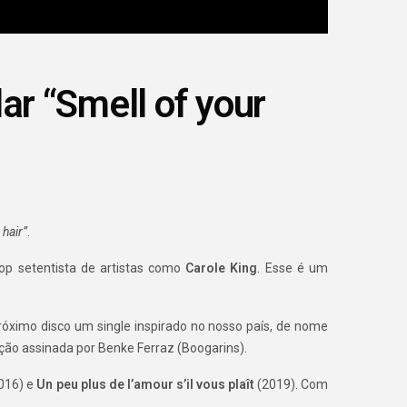
lar “Smell of your
 hair”
.
op setentista de artistas como
Carole King
. Esse é um
próximo disco um single inspirado no nosso país, de nome
ução assinada por Benke Ferraz (Boogarins).
016) e
Un peu plus de l’amour s’il vous plaît
(2019). Com