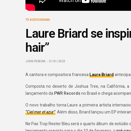
TV AUDIOGRAMA
Laure Briard se inspi
hair”
JOHN PEREIRA
31/01/2023
A cantora e compositora francesa
Laure Briard
antecipa
Composta no deserto de Joshua Tree, na Califórnia, a 
lançamento da
PWR Records
no Brasil e chega acompan
O novo trabalho torna Laure a primeira artista internac
“Ciel mer et azur”
. Além disso, Briard lançou um EP inte
Ne Pas Trop Rester Bleu será o quarto álbum de estúdio 
lançamento previsto para o dia 10 de fevereiro, o
pré-sav