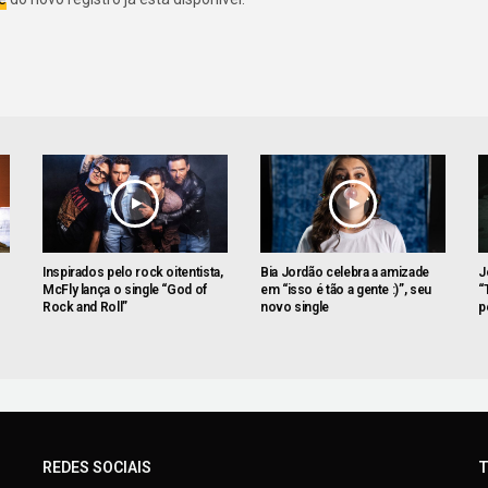
Inspirados pelo rock oitentista,
Bia Jordão celebra a amizade
J
McFly lança o single “God of
em “isso é tão a gente :)”, seu
“
Rock and Roll”
novo single
p
REDES SOCIAIS
T