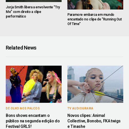
Jorja Smith libera a envolvente “Try
Me” com direito a clipe
Paramore embarca em mundo
performático
encantado no clipe de “Running Out
Of Time”
Related News
DE OLHO NOS PALCOS
TV AUDIOGRAMA
Bons shows encantam o
Novos clipes: Animal
público na segunda edição do
Collective, Bonobo, FKA twigs
Festival GRLS!
e Tinashe