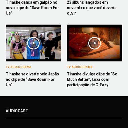
Tinashe dança em galpão no
23 álbuns lançados em
novo clipe de “Save Room For
novembro que você deveria
Us”
ouvir
TV AUDIOGRAMA
TV AUDIOGRAMA
Tinashe se diverte pelo Japão
Tinashe divulga clipe de “So
no clipe de “Save Room For
Much Better”, faixa com
Us”
participação de G-Eazy
AUDIOCAST