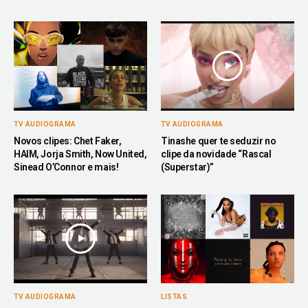
TV AUDIOGRAMA
TV AUDIOGRAMA
Novos clipes: Chet Faker,
Tinashe quer te seduzir no
HAIM, Jorja Smith, Now United,
clipe da novidade “Rascal
Sinead O’Connor e mais!
(Superstar)”
TV AUDIOGRAMA
LISTAS