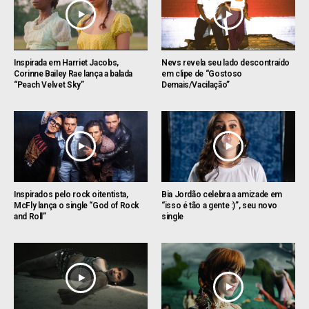
Inspirada em Harriet Jacobs,
Nevs revela seu lado descontraído
Corinne Bailey Rae lança a balada
em clipe de “Gostoso
“Peach Velvet Sky”
Demais/Vacilação”
Inspirados pelo rock oitentista,
Bia Jordão celebra a amizade em
McFly lança o single “God of Rock
“isso é tão a gente :)”, seu novo
and Roll”
single