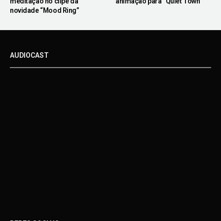
meditação no clipe da
animação para “Quiet Town”
novidade “Mood Ring”
AUDIOCAST