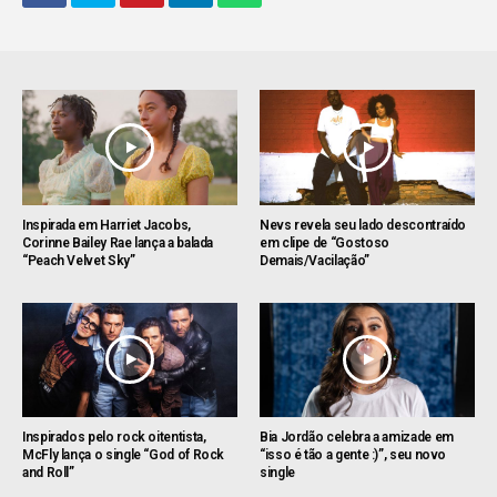
Inspirada em Harriet Jacobs,
Nevs revela seu lado descontraído
Corinne Bailey Rae lança a balada
em clipe de “Gostoso
“Peach Velvet Sky”
Demais/Vacilação”
Inspirados pelo rock oitentista,
Bia Jordão celebra a amizade em
McFly lança o single “God of Rock
“isso é tão a gente :)”, seu novo
and Roll”
single