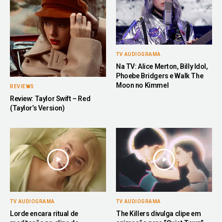
TV AUDIOGRAMA
Na TV: Alice Merton, Billy Idol,
Phoebe Bridgers e Walk The
Moon no Kimmel
REVIEWS
Review: Taylor Swift – Red
(Taylor’s Version)
TV AUDIOGRAMA
TV AUDIOGRAMA
Lorde encara ritual de
The Killers divulga clipe em